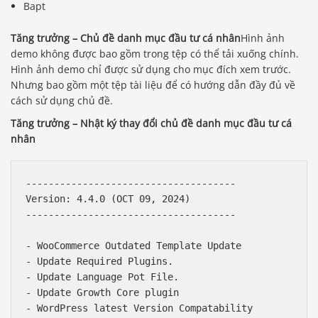
Bapt
Tăng trưởng – Chủ đề danh mục đầu tư cá nhân
Hình ảnh
demo không được bao gồm trong tệp có thể tải xuống chính.
Hình ảnh demo chỉ được sử dụng cho mục đích xem trước.
Nhưng bao gồm một tệp tài liệu để có hướng dẫn đầy đủ về
cách sử dụng chủ đề.
Tăng trưởng – Nhật ký thay đổi chủ đề danh mục đầu tư cá
nhân
-------------------------------------

Version: 4.4.0 (OCT 09, 2024)

-------------------------------------

- WooCommerce Outdated Template Update

- Update Required Plugins.

- Update Language Pot File.

- Update Growth Core plugin

- WordPress latest Version Compatability
