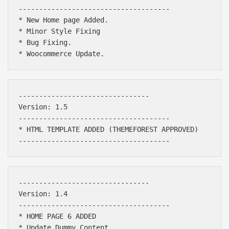
-------------------------------------

* New Home page Added. 

* Minor Style Fixing

* Bug Fixing. 

--------------------------------

Version: 1.5

-------------------------------------

* HTML TEMPLATE ADDED (THEMEFOREST APPROVED)

--------------------------------

Version: 1.4

-------------------------------------

* HOME PAGE 6 ADDED

* Update Dummy Content.
