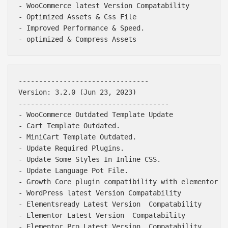
- WooCommerce latest Version Compatability

- Optimized Assets & Css File

- Improved Performance & Speed.

--------------------------------

Version: 3.2.0 (Jun 23, 2023)

-------------------------------------

- WooCommerce Outdated Template Update

- Cart Template Outdated.

- MiniCart Template Outdated.

- Update Required Plugins.

- Update Some Styles In Inline CSS.

- Update Language Pot File.

- Growth Core plugin compatibility with elementor la
- WordPress latest Version Compatability

- Elementsready Latest Version  Compatability

- Elementor Latest Version  Compatability

- Elementor Pro Latest Version  Compatability
