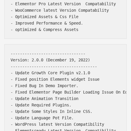
- Elementor Pro Latest Version  Compatability

- WooCommerce latest Version Compatability

- Optimized Assets & Css File

- Improved Performance & Speed.

--------------------------------

Version: 2.0.0 (December 19, 2022)

-------------------------------------

- Update Growth Core Plugin v2.1.0

- Fixed position Elements widget Issue 

- Fixed Bug In Demo Importer.

- Fixed Elementor Page Builder Loading Issue On Edit
- Update Animation Transition 

- Update Required Plugins.

- Update Some Styles In Inline CSS.

- Update Language Pot File.

- WordPress latest Version Compatibility

- Elementsready Latest Version  Compatibility
