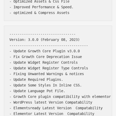
- Optimized Assets & Css File

- Improved Performance & Speed.

--------------------------------

Version: 3.0.0 (February 08, 2023)

--------------------------------------

- Update Growth Core Plugin v3.0.0

- Fix Growth Core Deprecation Issue

- Update Widget Register Controls

- Update Widget Register Type Controls

- Fixing Unwanted Warnings & notices

- Update Required Plugins.

- Update Some Styles In Inline CSS.

- Update Language Pot File.

- Growth Core plugin compatibility with elementor la
- WordPress latest Version Compatability

- Elementsready Latest Version  Compatability

- Elementor Latest Version  Compatability
