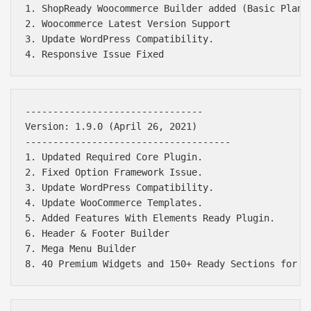
1. ShopReady Woocommerce Builder added (Basic Plan)

2. Woocommerce Latest Version Support

3. Update WordPress Compatibility.

--------------------------------

Version: 1.9.0 (April 26, 2021)

-------------------------------------

1. Updated Required Core Plugin.

2. Fixed Option Framework Issue.

3. Update WordPress Compatibility.

4. Update WooCommerce Templates.

5. Added Features With Elements Ready Plugin.

6. Header & Footer Builder

7. Mega Menu Builder
