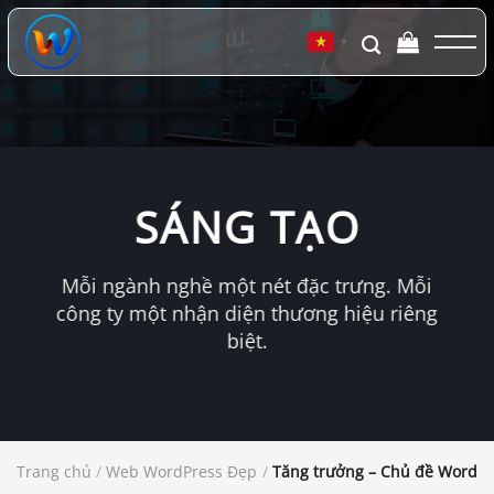
Chuyển
đến
▼
nội
dung
SÁNG TẠO
Mỗi ngành nghề một nét đặc trưng. Mỗi
công ty một nhận diện thương hiệu riêng
biệt.
Trang chủ
/
Web WordPress Đẹp
/
Tăng trưởng – Chủ đề WordPr