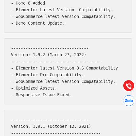
- Home 8 Added

- Elementor Latest Version  Compatability.

- WooCommerce latest Version Compatability.

--------------------------------

Báo giá & Đặt hàng:
Version: 1.9.2 (March 27, 2022)

0903.976.769
-------------------------------------

- Elementor latest Version 3.6 Compatability 

Hướng dẫn & Hỗ trợ:
- Elementor Pro Compatability.

(028) 22.166.144
- WooCommerce latest Version Compatability.

Tư vấn
Gọi cho
- Optimized Assets.

Hợp tác
Chát cù
--------------------------------

Version: 1.9.1 (October 12, 2021)

-------------------------------------
