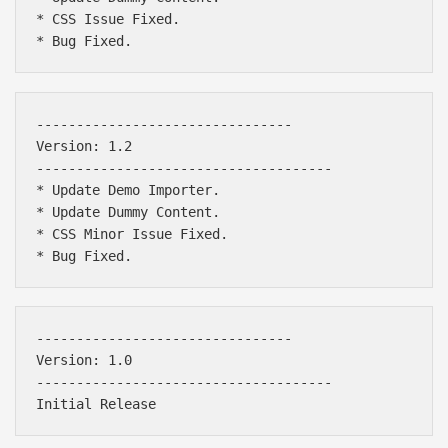
* CSS Issue Fixed.

--------------------------------

Version: 1.2

-------------------------------------

* Update Demo Importer.

* Update Dummy Content.

* CSS Minor Issue Fixed.

--------------------------------

Version: 1.0

-------------------------------------
