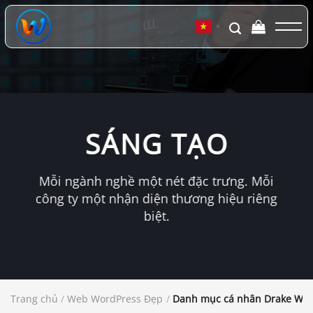
Chuyển
đến
▼
nội
dung
SÁNG TẠO
Mỗi ngành nghề một nét đặc trưng. Mỗi
công ty một nhận diện thương hiệu riêng
biệt.
Trang chủ
/
Web WordPress Đẹp
/
Danh mục cá nhân Drake Wor