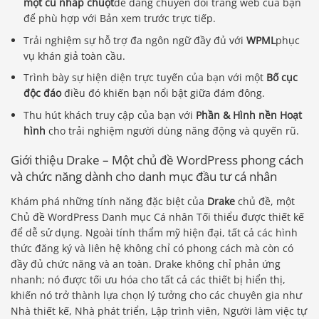
một cú nhấp chuột
dễ dàng chuyển đổi trang web của bạn
để phù hợp với Bản xem trước trực tiếp.
Trải nghiệm sự hỗ trợ đa ngôn ngữ đầy đủ với
WPML
phục
vụ khán giả toàn cầu.
Trình bày sự hiện diện trực tuyến của bạn với một
Bố cục
độc đáo
điều đó khiến bạn nổi bật giữa đám đông.
Thu hút khách truy cập của bạn với
Phần & Hình nền Hoạt
hình
cho trải nghiệm người dùng năng động và quyến rũ.
Giới thiệu Drake – Một chủ đề WordPress phong cách
và chức năng dành cho danh mục đầu tư cá nhân
Khám phá những tính năng đặc biệt của
Drake
chủ đề, một
Chủ đề WordPress Danh mục Cá nhân Tối thiểu được thiết kế
để dễ sử dụng. Ngoài tính thẩm mỹ hiện đại, tất cả các hình
thức đăng ký và liên hệ không chỉ có phong cách mà còn có
đầy đủ chức năng và an toàn. Drake không chỉ phản ứng
nhanh; nó được tối ưu hóa cho tất cả các thiết bị hiển thị,
khiến nó trở thành lựa chọn lý tưởng cho các chuyên gia như
Nhà thiết kế, Nhà phát triển, Lập trình viên, Người làm việc tự