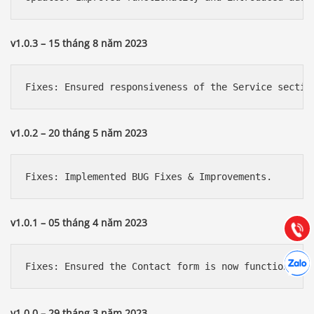
v1.0.3 – 15 tháng 8 năm 2023
v1.0.2 – 20 tháng 5 năm 2023
Báo giá & Đặt hàng:
0903.976.769
Hướng dẫn & Hỗ trợ:
(028) 22.166.144
Tư vấn
v1.0.1 – 05 tháng 4 năm 2023
Gọi cho
Hợp tác
Chát cù
v1.0.0 – 29 tháng 3 năm 2023