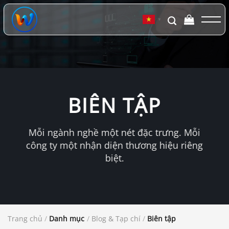
Chuyển
đến
▼
nội
dung
BIÊN TẬP
Mỗi ngành nghề một nét đặc trưng. Mỗi
công ty một nhận diện thương hiệu riêng
biệt.
Trang chủ
/
Danh mục
/
Blog & Tạp chí
/
Biên tập