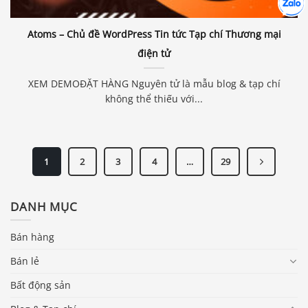
Chát cù
Atoms – Chủ đề WordPress Tin tức Tạp chí Thương mại
điện tử
XEM DEMOĐẶT HÀNG Nguyên tử là mẫu blog & tạp chí
không thể thiếu với...
1
2
3
4
…
29
DANH MỤC
Bán hàng
Bán lẻ
Bất động sản