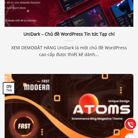
UniDark – Chủ đề WordPress Tin tức Tạp chí
XEM DEMOĐẶT HÀNG UniDark là một chủ đề WordPress
cao cấp được thiết kế dành...
09
Báo giá & Đặt hàng:
Th9
0903.976.769
Hướng dẫn & Hỗ trợ:
(028) 22.166.144
Tư vấn
Gọi cho
Hợp tác