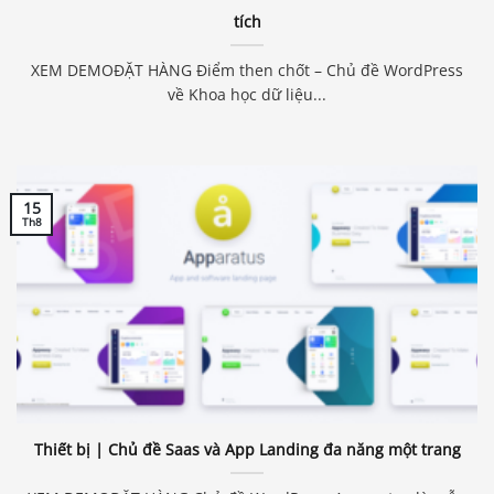
tích
XEM DEMOĐẶT HÀNG Điểm then chốt – Chủ đề WordPress
về Khoa học dữ liệu...
15
Th8
Thiết bị | Chủ đề Saas và App Landing đa năng một trang