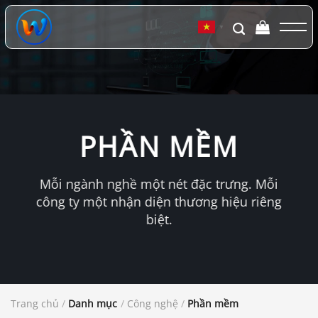
Chuyển
đến
▼
nội
dung
PHẦN MỀM
Mỗi ngành nghề một nét đặc trưng. Mỗi
công ty một nhận diện thương hiệu riêng
biệt.
Trang chủ
/
Danh mục
/
Công nghệ
/
Phần mềm