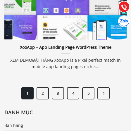
(028) 22.166.144
Tư vấn
Gọi cho
Hợp tác
Chát cù
XooApp – App Landing Page WordPress Theme
XEM DEMOĐẶT HÀNG XooApp is a Pixel perfect match in
mobile app landing pages niche,...
1
2
3
4
5
DANH MỤC
Bán hàng