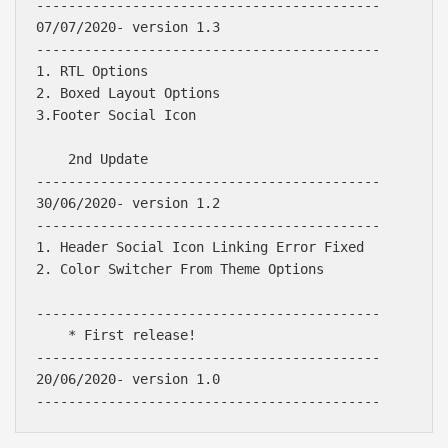
-------------------------------------------

07/07/2020- version 1.3

-------------------------------------------

1. RTL Options 

2. Boxed Layout Options

3.Footer Social Icon 

    2nd Update 

-------------------------------------------

30/06/2020- version 1.2

-------------------------------------------

1. Header Social Icon Linking Error Fixed

2. Color Switcher From Theme Options

-------------------------------------------

    * First release!

-------------------------------------------

20/06/2020- version 1.0
