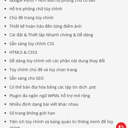
Google Fonts – Hơn 600 họ phông chữ có sẵn
Hỗ trợ phông chữ tùy chỉnh
Chủ đề trang tùy chỉnh
Thiết kế hoàn hảo đến từng điểm ảnh
Cài đặt & Thiết lập Nhanh chóng & Dễ dàng
Sẵn sàng tùy chỉnh CSS
HTML5 & CSS3
Dễ dàng tùy chỉnh với các phần nội dung thay đổi
Tùy chỉnh chủ đề và tùy chọn trang
Sẵn sàng cho SEO
Có thể bản địa hóa bằng các tập tin dịch .pot
Báo giá & Đặt hàng:
Plugin đa ngôn ngữ WPML hỗ trợ mở rộng
0903.976.769
Nhiều định dạng bài viết khác nhau
Số trang không giới hạn
Hướng dẫn & Hỗ trợ:
(028) 22.166.144
Tiện ích tùy chỉnh và bảng quản trị thông minh để tùy
Tư vấn
Gọi cho
chỉnh