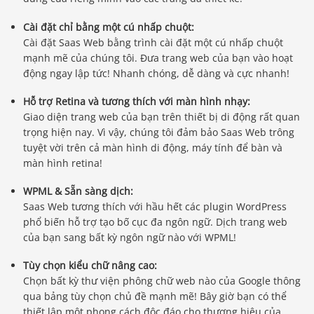
Cài đặt chỉ bằng một cú nhấp chuột:
Cài đặt Saas Web bằng trình cài đặt một cú nhấp chuột
mạnh mẽ của chúng tôi. Đưa trang web của bạn vào hoạt
động ngay lập tức! Nhanh chóng, dễ dàng và cực nhanh!
Hỗ trợ Retina và tương thích với màn hình nhạy:
Giao diện trang web của bạn trên thiết bị di động rất quan
trọng hiện nay. Vì vậy, chúng tôi đảm bảo Saas Web trông
tuyệt vời trên cả màn hình di động, máy tính để bàn và
màn hình retina!
WPML & Sẵn sàng dịch:
Saas Web tương thích với hầu hết các plugin WordPress
phổ biến hỗ trợ tạo bố cục đa ngôn ngữ. Dịch trang web
của bạn sang bất kỳ ngôn ngữ nào với WPML!
Tùy chọn kiểu chữ nâng cao:
Chọn bất kỳ thư viện phông chữ web nào của Google thông
qua bảng tùy chọn chủ đề mạnh mẽ! Bây giờ bạn có thể
thiết lập một phong cách độc đáo cho thương hiệu của