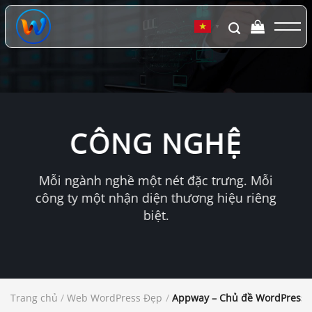
Chuyển
đến
▼
nội
dung
CÔNG NGHỆ
Mỗi ngành nghề một nét đặc trưng. Mỗi
công ty một nhận diện thương hiệu riêng
biệt.
Trang chủ
/
Web WordPress Đẹp
/
Appway – Chủ đề WordPress S