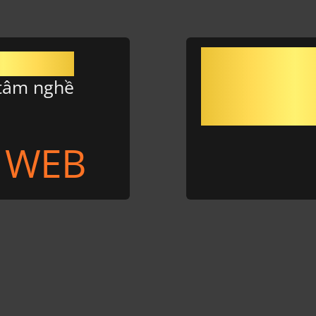
550
tâm nghề
Ế WEB