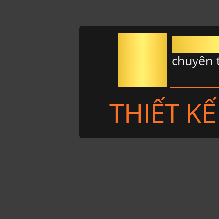
20
năm
chuyên 
THIẾT K