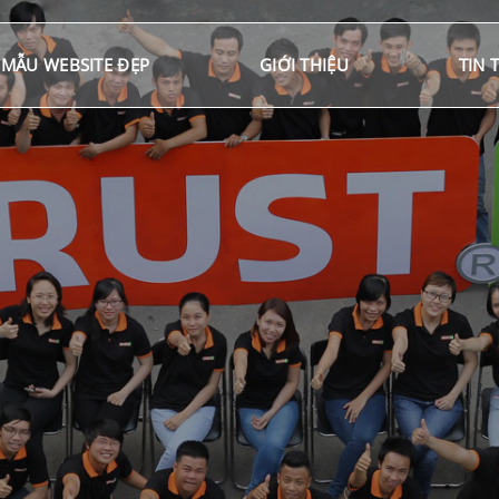
MẪU WEBSITE ĐẸP
GIỚI THIỆU
TIN 