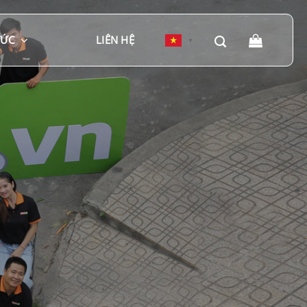
TỨC
LIÊN HỆ
▼