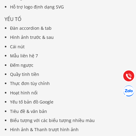
Hỗ trợ logo định dạng SVG
YẾU TỐ
Đàn accordion & tab
Hình ảnh trước & sau
Báo giá & Đặt hàng:
0903.976.769
Cái nút
Mẫu liên hệ 7
Hướng dẫn & Hỗ trợ:
Đếm ngược
(028) 22.166.144
Tư vấn
Quầy tính tiền
Gọi cho
Thực đơn tùy chỉnh
Hợp tác
Chát cù
Hoạt hình nổi
Yếu tố bản đồ Google
Tiêu đề & văn bản
Biểu tượng với các biểu tượng nhiều màu
Hình ảnh & Thanh trượt hình ảnh