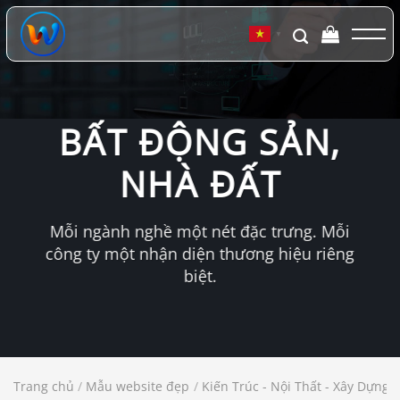
Chuyển
đến
▼
nội
dung
BẤT ĐỘNG SẢN,
NHÀ ĐẤT
Mỗi ngành nghề một nét đặc trưng. Mỗi
công ty một nhận diện thương hiệu riêng
biệt.
Trang chủ
/
Mẫu website đẹp
/
Kiến Trúc - Nội Thất - Xây Dựng