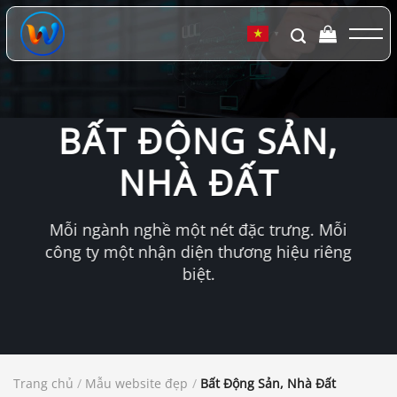
Chuyển
đến
▼
nội
dung
BẤT ĐỘNG SẢN,
NHÀ ĐẤT
Mỗi ngành nghề một nét đặc trưng. Mỗi
công ty một nhận diện thương hiệu riêng
biệt.
Trang chủ
/
Mẫu website đẹp
/
Bất Động Sản, Nhà Đất