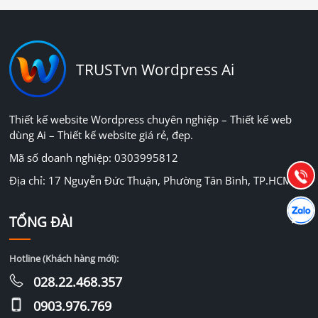
TRUSTvn Wordpress Ai
Báo giá & Đặt hàng:
0903.976.769
Thiết kế website Wordpress chuyên nghiệp – Thiết kế web
dùng Ai – Thiết kế website giá rẻ, đẹp.
Hướng dẫn & Hỗ trợ:
Mã số doanh nghiệp: 0303995812
(028) 22.166.144
Tư vấn
Gọi cho
Địa chỉ: 17 Nguyễn Đức Thuận, Phường Tân Bình, TP.HCM
Hợp tác
Chát cù
TỔNG ĐÀI
Hotline (Khách hàng mới):
028.22.468.357
0903.976.769