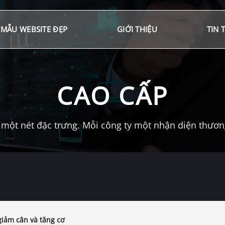
MẪU WEBSITE ĐẸP
GIỚI THIỆU
TIN 
CAO CẤP
một nét đặc trưng. Mỗi công ty một nhận diện thương 
giảm cân và tăng cơ