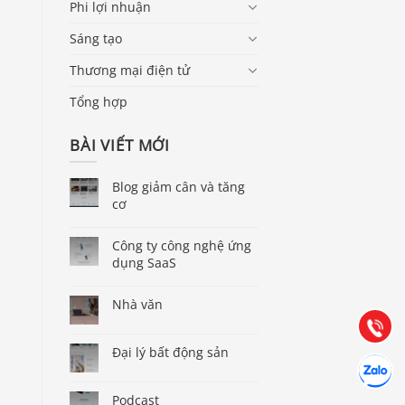
Phi lợi nhuận
Sáng tạo
Thương mại điện tử
Tổng hợp
BÀI VIẾT MỚI
Blog giảm cân và tăng
cơ
Báo giá & Đặt hàng:
0903.976.769
Công ty công nghệ ứng
dụng SaaS
Hướng dẫn & Hỗ trợ:
Nhà văn
(028) 22.166.144
Tư vấn
Gọi cho 
Đại lý bất động sản
Hợp tác
Chát cùn
Podcast