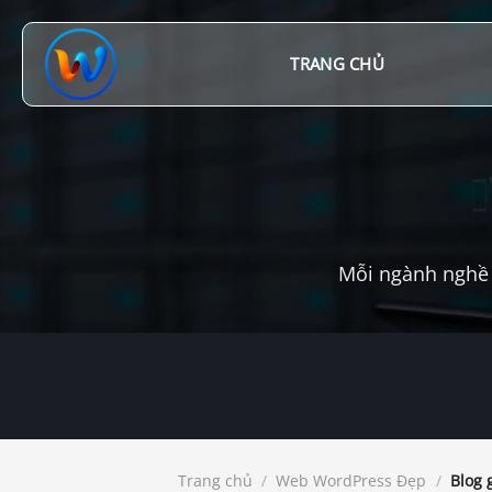
Chuyển
đến
nội
TRANG CHỦ
dung
Mỗi ngành nghề 
Trang chủ
/
Web WordPress Đẹp
/
Blog 