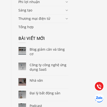
Phi lợi nhuận
Sáng tạo
Thương mại điện tử
Tổng hợp
BÀI VIẾT MỚI
Blog giảm cân và tăng
cơ
Báo giá & Đặt hàng:
0903.976.769
Công ty công nghệ ứng
dụng SaaS
Hướng dẫn & Hỗ trợ:
Nhà văn
(028) 22.166.144
Tư vấn
Gọi cho 
Đại lý bất động sản
Hợp tác
Chát cùn
Podcast