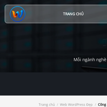
Chuyển
đến
nội
TRANG CHỦ
dung
Mỗi ngành nghề 
Trang chủ
/
Web WordPress Đẹp
/
Công 