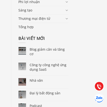
Phi lợi nhuận
Sáng tạo
Thương mại điện tử
Tổng hợp
BÀI VIẾT MỚI
Blog giảm cân và tăng
cơ
Báo giá & Đặt hàng:
0903.976.769
Công ty công nghệ ứng
dụng SaaS
Hướng dẫn & Hỗ trợ:
Nhà văn
(028) 22.166.144
Tư vấn
Gọi cho 
Đại lý bất động sản
Hợp tác
Chát cùn
Podcast