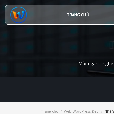
Chuyển
đến
nội
TRANG CHỦ
dung
Mỗi ngành nghề 
Trang chủ
/
Web WordPress Đẹp
/
Nhà 