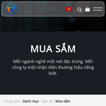
Chuyển
đến
▼
nội
dung
MUA SẮM
Mỗi ngành nghề một nét đặc trưng. Mỗi
công ty một nhận diện thương hiệu riêng
biệt.
Trang chủ
/
Danh mục
/
Bán lẻ
/
Mua sắm