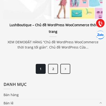
0903.976.769
Hướng dẫn & Hỗ trợ:
(028) 22.166.144
Tư vấn
Gọi cho
LushBoutique – Chủ đề WordPress WooCommerce thời
trang
Hợp tác
Chát cù
XEM DEMOĐẶT HÀNG “Chủ đề WordPress WooCommerce
thời trang tối giản”. Chủ đề WordPress Cửa...
1
2
DANH MỤC
Bán hàng
Bán lẻ