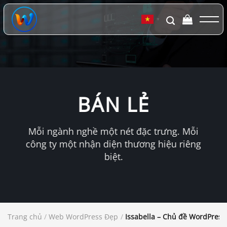
Chuyển
đến
▼
nội
dung
BÁN LẺ
Mỗi ngành nghề một nét đặc trưng. Mỗi
công ty một nhận diện thương hiệu riêng
biệt.
Trang chủ
/
Web WordPress Đẹp
/
Issabella – Chủ đề WordPress