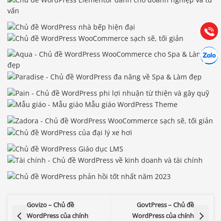
Hướng dẫn & Hỗ trợ:
(028) 22.166.144
Tư vấn
Gọi cho
Hợp tác
Chát cù
Govizo – Chủ đề
GovtPress – Chủ đề
WordPress của chính
WordPress của chính