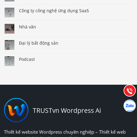
Công ty công nghệ ứng dụng SaaS
Nhà văn
Đại lý bất động sản
Báo giá & Đặt hàng:
Podcast
0903.976.769
Hướng dẫn & Hỗ trợ:
(028) 22.166.144
Tư vấn
Gọi cho
Hợp tác
Chát cù
TRUSTvn Wordpress Ai
Thiết kế website Wordpress chuyên nghiệp – Thiết kế web