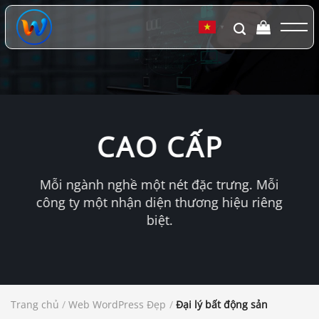
Chuyển
đến
▼
nội
dung
CAO CẤP
Mỗi ngành nghề một nét đặc trưng. Mỗi
công ty một nhận diện thương hiệu riêng
biệt.
Trang chủ
/
Web WordPress Đẹp
/
Đại lý bất động sản