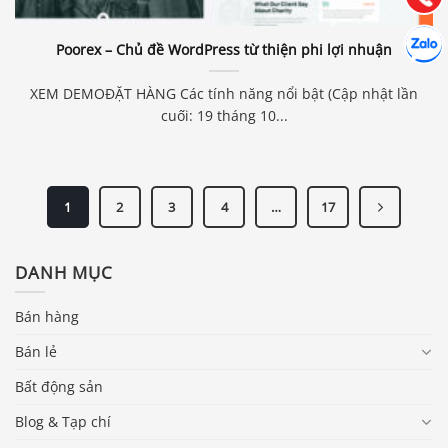
Hợp tác
Chát cù
Poorex – Chủ đề WordPress từ thiện phi lợi nhuận
XEM DEMOĐẶT HÀNG Các tính năng nổi bật (Cập nhật lần
cuối: 19 tháng 10...
1
2
3
4
…
17
DANH MỤC
Bán hàng
Bán lẻ
Bất động sản
Blog & Tạp chí