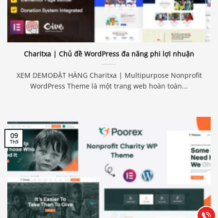
Charitxa | Chủ đề WordPress đa năng phi lợi nhuận
XEM DEMOĐẶT HÀNG Charitxa | Multipurpose Nonprofit
WordPress Theme là một trang web hoàn toàn...
09
Th9
Báo giá & Đặt hàng:
0903.976.769
Hướng dẫn & Hỗ trợ:
(028) 22.166.144
Tư vấn
Gọi cho