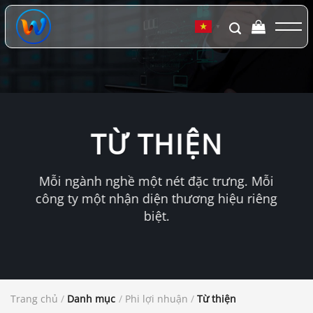
Chuyển
đến
▼
nội
dung
TỪ THIỆN
Mỗi ngành nghề một nét đặc trưng. Mỗi
công ty một nhận diện thương hiệu riêng
biệt.
Trang chủ
/
Danh mục
/
Phi lợi nhuận
/
Từ thiện