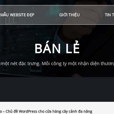
MẪU WEBSITE ĐẸP
GIỚI THIỆU
TIN 
BÁN LẺ
một nét đặc trưng. Mỗi công ty một nhận diện thương 
 – Chủ đề WordPress cho cửa hàng cây cảnh đa năng