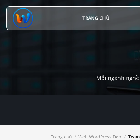
Chuyển
đến
nội
TRANG CHỦ
dung
Mỗi ngành nghề 
Trang chủ
/
Web WordPress Đẹp
/
Teamo