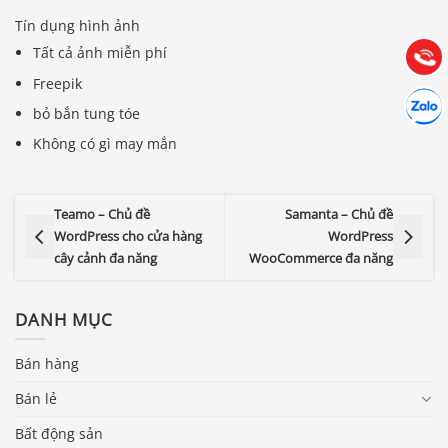
Hướng dẫn & Hỗ trợ:
Tín dụng hình ảnh
(028) 22.166.144
Tư vấn
Tất cả ảnh miễn phí
Gọi cho
Freepik
Hợp tác
Chát cù
bỏ bắn tung tóe
Không có gì may mắn
Teamo – Chủ đề
Samanta – Chủ đề
WordPress cho cửa hàng
WordPress
cây cảnh đa năng
WooCommerce đa năng
DANH MỤC
Bán hàng
Bán lẻ
Bất động sản