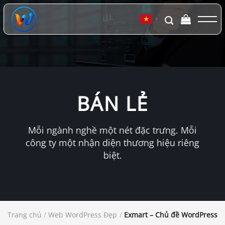
Chuyển
đến
▼
nội
dung
BÁN LẺ
Mỗi ngành nghề một nét đặc trưng. Mỗi
công ty một nhận diện thương hiệu riêng
biệt.
Trang chủ
/
Web WordPress Đẹp
/
Exmart – Chủ đề WordPress th