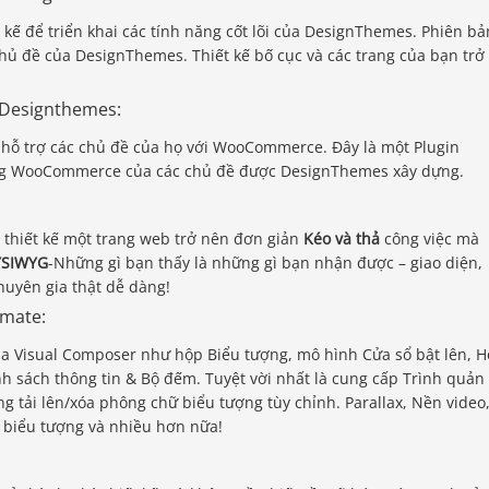
kế để triển khai các tính năng cốt lõi của DesignThemes. Phiên bả
chủ đề của DesignThemes. Thiết kế bố cục và các trang của bạn trở
Designthemes:
 hỗ trợ các chủ đề của họ với WooCommerce. Đây là một Plugin
ng WooCommerce của các chủ đề được DesignThemes xây dựng.
 thiết kế một trang web trở nên đơn giản
Kéo và thả
công việc mà
SIWYG
-Những gì bạn thấy là những gì bạn nhận được – giao diện,
huyên gia thật dễ dàng!
imate:
a Visual Composer như hộp Biểu tượng, mô hình Cửa sổ bật lên, 
nh sách thông tin & Bộ đếm. Tuyệt vời nhất là cung cấp Trình quản 
 tải lên/xóa phông chữ biểu tượng tùy chỉnh. Parallax, Nền video
 biểu tượng và nhiều hơn nữa!