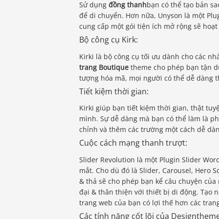
Sử dụng
đồng thanh
bạn có thể tạo bản s
để di chuyển. Hơn nữa, Unyson là một Plu
cung cấp một gói tiện ích mở rộng sẽ hoạ
Bộ công cụ Kirk:
Kirki là bộ công cụ tối ưu dành cho các n
trang Boutique
theme cho phép bạn tận dụn
tượng hóa mã, mọi người có thể dễ dàng th
Tiết kiệm thời gian:
Kirki giúp bạn tiết kiệm thời gian, thật t
mình. Sự dễ dàng mà bạn có thể làm là ph
chỉnh và thêm các trường một cách dễ dàn
Cuộc cách mạng thanh trượt:
Slider Revolution là một Plugin Slider Wo
mắt. Cho dù đó là Slider, Carousel, Hero S
& thả sẽ cho phép bạn kể câu chuyện của r
đại & thân thiện với thiết bị di động. Tạ
trang web của bạn có lợi thế hơn các tran
Các tính năng cốt lõi của Designtheme