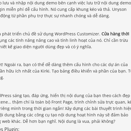
ao lưu và nhập nội dung demo bên cạnh việc lưu trữ nội dung demo
gin miễn phí dễ cấu hình. Nó cung cấp khung kéo và thả. Unyson
t động từ phần phụ trợ thực sự nhanh chóng và dễ dàng.
hà phát triển chủ đề sử dụng WordPress Customizer.
Cửa hàng thời
g các tính năng nâng cao và tính linh hoạt của nó. Chỉ cần trừu
iết kế giao diện người dùng đẹp và có ý nghĩa.
uyệt! Ngoài ra, bạn có thể dễ dàng thêm cấu hình cho các dự án của
ần hữu ích nhất của Kirki. Tạo bảng điều khiển và phần của bạn. 
g.
rdPress sáng tạo, đáp ứng, hiển thị nội dung của bạn theo cách đẹp
cene… thậm chí là toàn bộ Front Page, trình chỉnh sửa trực quan, k
iêng mình trong thời gian ngắn! Xây dựng các bài thuyết trình hiệ
o nội dung bằng các công cụ tạo nội dung hoạt hình này sẽ đảm bảo
g web khác. Dễ hơn bạn nghĩ. Nội dung là vua, phải không?
s Plugin: