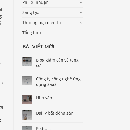
Phi lợi nhuận
ại
Sáng tạo
g
Thương mại điện tử
g
Tổng hợp
BÀI VIẾT MỚI
Blog giảm cân và tăng
h
cơ
Công ty công nghệ ứng
nh
dụng SaaS
Nhà văn
ời
Đại lý bất động sản
c
Podcast