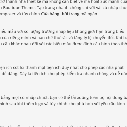
 trở thành nhà thiết kế mà không cần biết về mã hóa! Sức mạnh củ
n Boutique Theme. Tạo trang nhanh chóng chỉ với vài cú nhấp chu
 Composer và tùy chỉnh
Cửa hàng thời trang
mã ngắn.
biểu mẫu với số lượng trường nhập liệu không giới hạn trong biểu
 của riêng mình và hạn chế thư rác và tăng tỷ lệ chuyển đổi. Khi b
u cầu khác nhau đối với các biểu mẫu được định cấu hình theo thờ
iện ích cốt lõi thành một tiện ích duy nhất cho phép các nhà phát
h dễ dàng. Đây là tiện ích cho phép kiểm tra nhanh chóng và dễ dà
bằng một cú nhấp chuột, bạn có thể tải xuống toàn bộ nội dung b
ình sau khi thêm logo và tùy chỉnh cho phù hợp với yêu cầu kinh