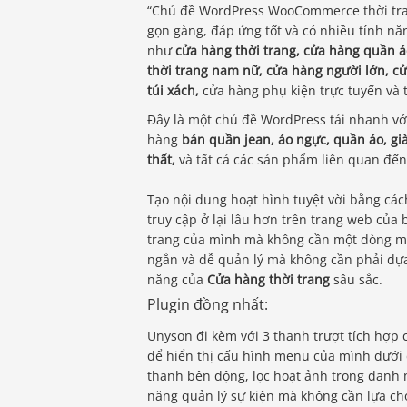
“Chủ đề WordPress WooCommerce thời tran
gọn gàng, đáp ứng tốt và có nhiều tính n
như
cửa hàng thời trang, cửa hàng quần á
thời trang nam nữ, cửa hàng người lớn, cửa
túi xách,
cửa hàng phụ kiện trực tuyến và 
Đây là một chủ đề WordPress tải nhanh với
hàng
bán quần jean, áo ngực, quần áo, giày
thất,
và tất cả các sản phẩm liên quan đến 
Tạo nội dung hoạt hình tuyệt vời bằng cá
truy cập ở lại lâu hơn trên trang web của 
trang của mình mà không cần một dòng mã 
ngắn và dễ quản lý mà không cần phải dựa 
năng của
Cửa hàng thời trang
sâu sắc.
Plugin đồng nhất:
Unyson đi kèm với 3 thanh trượt tích hợp 
để hiển thị cấu hình menu của mình dưới
thanh bên động, lọc hoạt ảnh trong danh 
năng quản lý sự kiện mà không cần lựa chọ