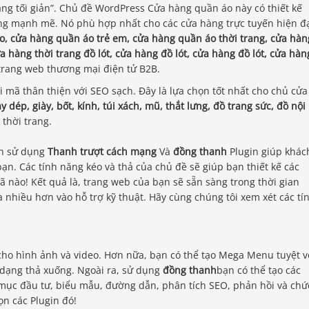
g tối giản”. Chủ đề WordPress Cửa hàng quần áo này có thiết kế
ăng mạnh mẽ. Nó phù hợp nhất cho các cửa hàng trực tuyến hiện đ
o, cửa hàng quần áo trẻ em, cửa hàng quần áo thời trang, cửa hàn
 hàng thời trang đồ lót, cửa hàng đồ lót, cửa hàng đồ lót, cửa hàn
trang web thương mại điện tử B2B.
 mã thân thiện với SEO sạch. Đây là lựa chọn tốt nhất cho chủ cửa
 dép, giày, bốt, kính, túi xách, mũ, thắt lưng, đồ trang sức, đồ nội
thời trang.
ch sử dụng
Thanh trượt cách mạng
Và
đồng thanh
Plugin giúp khác
bạn. Các tính năng kéo và thả của chủ đề sẽ giúp bạn thiết kế các
nào! Kết quả là, trang web của bạn sẽ sẵn sàng trong thời gian
nhiều hơn vào hỗ trợ kỹ thuật. Hãy cùng chúng tôi xem xét các tí
cho hình ảnh và video. Hơn nữa, bạn có thể tạo Mega Menu tuyệt v
 dạng thả xuống. Ngoài ra, sử dụng
đồng thanh
bạn có thể tạo các
mục đầu tư, biểu mẫu, đường dẫn, phân tích SEO, phản hồi và chứ
n các Plugin đó!