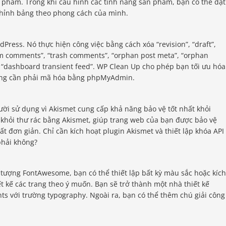
n phẩm. Trong khi cấu hình các tính năng sản phẩm, bạn có thể đặt
chỉnh bảng theo phong cách của mình.
Press. Nó thực hiện công việc bằng cách xóa “revision”, “draft”,
m comments”, “trash comments”, “orphan post meta”, “orphan
 “dashboard transient feed”. WP Clean Up cho phép bạn tối ưu hóa
ông cần phải mã hóa bằng phpMyAdmin.
ời sử dụng vì Akismet cung cấp khả năng bảo vệ tốt nhất khỏi
 khỏi thư rác bằng Akismet, giúp trang web của bạn được bảo vệ
ất đơn giản. Chỉ cần kích hoạt plugin Akismet và thiết lập khóa API
phải không?
 tượng FontAwesome, bạn có thể thiết lập bất kỳ màu sắc hoặc kích
t kế các trang theo ý muốn. Bạn sẽ trở thành một nhà thiết kế
s với trường typography. Ngoài ra, bạn có thể thêm chú giải công