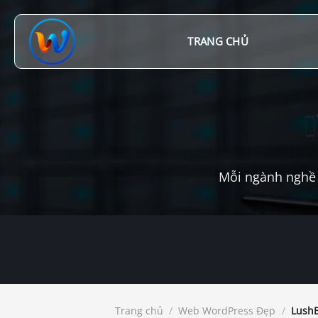
Chuyển
đến
nội
TRANG CHỦ
dung
Mỗi ngành nghề 
Trang chủ
/
Web WordPress Đẹp
/
LushB