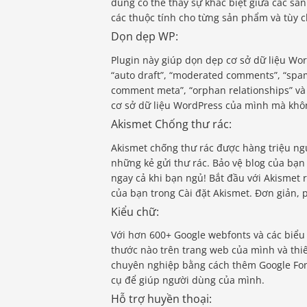
dùng có thể thấy sự khác biệt giữa các sả
các thuộc tính cho từng sản phẩm và tùy 
Dọn dẹp WP:
Plugin này giúp dọn dẹp cơ sở dữ liệu Word
“auto draft”, “moderated comments”, “spa
comment meta”, “orphan relationships” và
cơ sở dữ liệu WordPress của mình mà kh
Akismet Chống thư rác:
Akismet chống thư rác được hàng triệu ngư
những kẻ gửi thư rác. Bảo vệ blog của bạn
ngay cả khi bạn ngủ! Bắt đầu với Akismet r
của bạn trong Cài đặt Akismet. Đơn giản, 
Kiểu chữ:
Với hơn 600+ Google webfonts và các biểu
thước nào trên trang web của mình và thiế
chuyên nghiệp bằng cách thêm Google Font
cụ để giúp người dùng của mình.
Hỗ trợ huyền thoại: