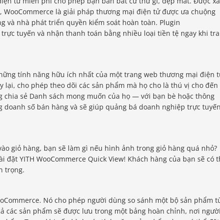
ện tử miễn phí cho phép bạn bán bất cứ thứ gì, đẹp mắt. Được xâ
s, WooCommerce là giải pháp thương mại điện tử được ưa chuộng
ng và nhà phát triển quyền kiểm soát hoàn toàn. Plugin
c tuyến và nhận thanh toán bằng nhiều loại tiền tệ ngay khi tr
ững tính năng hữu ích nhất của một trang web thương mại điện t
 lại, cho phép theo dõi các sản phẩm mà họ cho là thú vị cho đến
g chia sẻ Danh sách mong muốn của họ — với bạn bè hoặc thông
g doanh số bán hàng và sẽ giúp quảng bá doanh nghiệp trực tuyế
o giỏ hàng, bạn sẽ làm gì nếu hình ảnh trong giỏ hàng quá nhỏ?
i đặt YITH WooCommerce Quick View! Khách hàng của bạn sẽ có t
n trọng.
WooCommerce. Nó cho phép người dùng so sánh một bộ sản phẩm t
cả các sản phẩm sẽ được lưu trong một bảng hoàn chỉnh, nơi ngườ