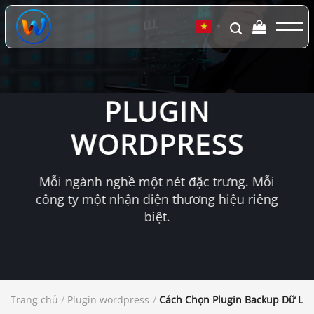
Chuyển
đến
▼
nội
dung
PLUGIN
WORDPRESS
Mỗi ngành nghề một nét đặc trưng. Mỗi
công ty một nhận diện thương hiệu riêng
biệt.
Trang chủ
/
Plugin wordpress
/
Cách Chọn Plugin Backup Dữ Liệ