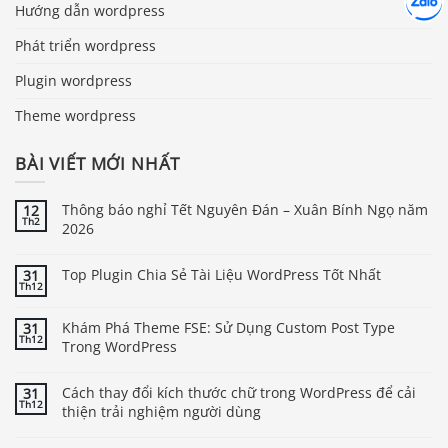
Chát cù
Hướng dẫn wordpress
Phát triển wordpress
Plugin wordpress
Theme wordpress
BÀI VIẾT MỚI NHẤT
Thông báo nghỉ Tết Nguyên Đán – Xuân Bính Ngọ năm
12
Th2
2026
Top Plugin Chia Sẻ Tài Liệu WordPress Tốt Nhất
31
Th12
Khám Phá Theme FSE: Sử Dụng Custom Post Type
31
Th12
Trong WordPress
Cách thay đổi kích thước chữ trong WordPress để cải
31
Th12
thiện trải nghiệm người dùng