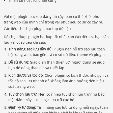
Thiên tai hoặc lỗi phần cứng.
Với một plugin backup đáng tin cậy, bạn có thể khôi phục
trang web của mình chỉ trong vài phút nếu có sự cố xảy ra.
Các tiêu chí chọn plugin backup dữ liệu
Để chọn được plugin backup tốt nhất cho WordPress, bạn cần
lưu ý một số tiêu chí sau:
Tính năng sao lưu đầy đủ:
Plugin nên hỗ trợ sao lưu toàn
bộ trang web, bao gồm cả cơ sở dữ liệu, theme và plugin.
Dễ sử dụng:
Giao diện thân thiện với người dùng sẽ giúp
bạn dễ dàng thao tác và thiết lập.
Kích thước và tốc độ:
Chọn plugin có kích thước nhỏ gọn và
tốc độ sao lưu nhanh để không làm ảnh hưởng đến hiệu
suất trang web.
Tùy chọn lưu trữ:
Nên có nhiều tùy chọn lưu trữ như bảo
mật đám mây, FTP, hoặc lưu trữ cục bộ.
Định kỳ tự động:
Tính năng sao lưu tự động mỗi ngày, tuần
hoặc tháng sẽ giúp bạn không phải lo lắng về việc quên