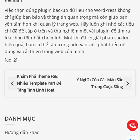
Kết luận
Việc chọn đúng plugin backup dữ liệu cho WordPress không
chỉ giúp bạn bảo vệ thông tin quan trọng mà còn giúp bạn
yên tâm hơn khi quản lý trang web. Hãy luôn ghi nhớ các tiêu
chí đã đề cập ở trên và thử nghiệm một vài plugin để tìm ra
lựa chọn tốt nhất cho mình. Một khi đã có giải pháp sao lưu
hiệu quả, bạn có thể tập trung hơn vào việc phát triển nội
dung và cải thiện trang web của mình.
[ad_2]
Khám Phá Theme FSE:
Ý Nghĩa Của Các Màu Sắc
Nhiều Template Part Để
Trong Cuộc Sống
Báo giá & Đặt hàng:
Tăng Tính Linh Hoạt
0903.976.769
Hướng dẫn & Hỗ trợ:
DANH MỤC
(028) 22.166.144
Tư vấn
Gọi cho
Hướng dẫn khác
Hợp tác