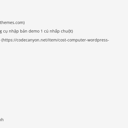
d-themes.com)
ng cụ nhập bản demo 1 cú nhấp chuột)
o (https://codecanyon.net/item/cost-computer-wordpress-
nh