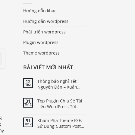
Hướng dẫn khác
Hướng dẫn wordpress
Phát triển wordpress
Plugin wordpress
Theme wordpress
BÀI VIẾT MỚI NHẤT
Thông báo nghỉ Tết
12
Th2
Nguyên Đán – Xuân
Bính Ngọ năm 2026
Top Plugin Chia Sẻ Tài
31
Th12
Liệu WordPress Tốt
Nhất
g
Khám Phá Theme FSE:
31
g
Th12
Sử Dụng Custom Post
ày
Type Trong WordPress