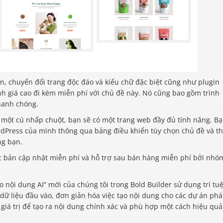
n, chuyển đổi trang độc đáo và kiểu chữ đặc biệt cũng như plugin
nh giá cao đi kèm miễn phí với chủ đề này. Nó cũng bao gồm trình
nhanh chóng.
một cú nhấp chuột, bạn sẽ có một trang web đầy đủ tính năng. B
dPress của mình thông qua bảng điều khiển tùy chọn chủ đề và t
ng bạn.
c bản cập nhật miễn phí và hỗ trợ sau bán hàng miễn phí bởi nhó
 nội dung AI” mới của chúng tôi trong Bold Builder sử dụng trí tu
dữ liệu đầu vào, đơn giản hóa việc tạo nội dung cho các dự án phá
ó giá trị để tạo ra nội dung chính xác và phù hợp một cách hiệu quả