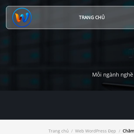
Chuyển
đến
nội
TRANG CHỦ
dung
Mỗi ngành nghề 
Trang chủ
/
Web WordPress Đẹp
/
Chăm 