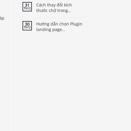
Cách thay đổi kích
31
Th12
thước chữ trong
WordPress để cải thiện
đáp
trải nghiệm người dùng
Hướng dẫn chọn Plugin
30
Th12
landing page
WordPress tốt nhất cho
theme của bạn