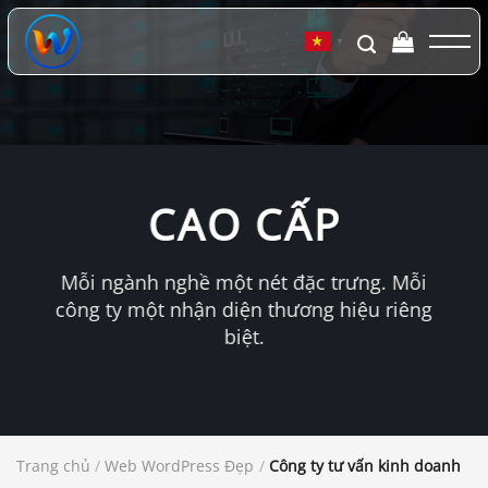
Chuyển
đến
▼
nội
dung
CAO CẤP
Mỗi ngành nghề một nét đặc trưng. Mỗi
công ty một nhận diện thương hiệu riêng
biệt.
Trang chủ
/
Web WordPress Đẹp
/
Công ty tư vấn kinh doanh