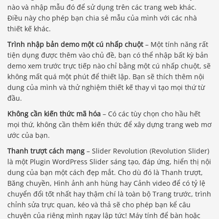
nào và nhập mẫu đó để sử dụng trên các trang web khác.
Điều này cho phép bạn chia sẻ mẫu của mình với các nhà
thiết kế khác.
Trình nhập bản demo một cú nhấp chuột
– Một tính năng rất
tiện dụng được thêm vào chủ đề, bạn có thể nhập bất kỳ bản
demo xem trước trực tiếp nào chỉ bằng một cú nhấp chuột, sẽ
không mất quá một phút để thiết lập. Bạn sẽ thích thêm nội
dung của mình và thử nghiệm thiết kế thay vì tạo mọi thứ từ
đầu.
Không cần kiến ​​thức mã hóa
– Có các tùy chọn cho hầu hết
mọi thứ, không cần thêm kiến ​​thức để xây dựng trang web mơ
ước của bạn.
Thanh trượt cách mạng
– Slider Revolution (Revolution Slider)
là một Plugin WordPress Slider sáng tạo, đáp ứng, hiển thị nội
dung của bạn một cách đẹp mắt. Cho dù đó là Thanh trượt,
Băng chuyền, Hình ảnh anh hùng hay Cảnh video để có tỷ lệ
chuyển đổi tốt nhất hay thậm chí là toàn bộ Trang trước, trình
chỉnh sửa trực quan, kéo và thả sẽ cho phép bạn kể câu
chuyện của riêng mình ngay lập tức! Máy tính để bàn hoặc