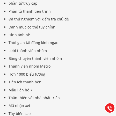
phần tử truy cập
Phần tử thanh tiến trình
Đã thử nghiệm với kiểm tra chủ đề
Danh mục có thể tùy chỉnh
Hình ảnh nề
Thời gian tải đáng kinh ngạc
Lưới thành viên nhóm
Băng chuyền thành viên nhóm
Thành viên nhóm Metro
Hơn 1000 biểu tượng
Báo giá & Đặt hàng:
Tiện ích thanh bên
0903.976.769
Mẫu liên hệ 7
Hướng dẫn & Hỗ trợ:
Thân thiện với nhà phát triển
(028) 22.166.144
Tư vấn
Mã nhận xét
Gọi cho
Tùy biến cao