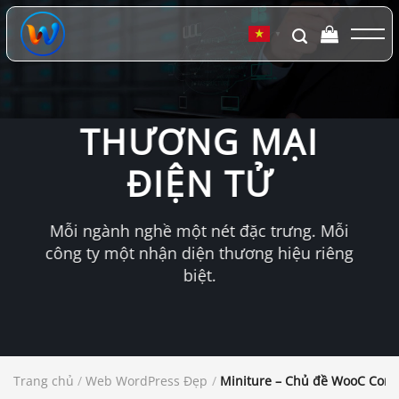
Chuyển
đến
▼
nội
dung
THƯƠNG MẠI
ĐIỆN TỬ
Mỗi ngành nghề một nét đặc trưng. Mỗi
công ty một nhận diện thương hiệu riêng
biệt.
Trang chủ
/
Web WordPress Đẹp
/
Miniture – Chủ đề WooC Comm