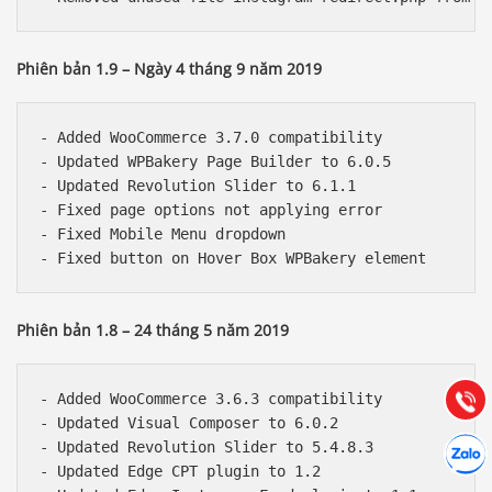
Phiên bản 1.9 – Ngày 4 tháng 9 năm 2019
- Added WooCommerce 3.7.0 compatibility

- Updated WPBakery Page Builder to 6.0.5

- Updated Revolution Slider to 6.1.1

- Fixed page options not applying error

- Fixed Mobile Menu dropdown

Báo giá & Đặt hàng:
0903.976.769
Phiên bản 1.8 – 24 tháng 5 năm 2019
Hướng dẫn & Hỗ trợ:
(028) 22.166.144
Tư vấn
Gọi cho
- Added WooCommerce 3.6.3 compatibility

- Updated Visual Composer to 6.0.2

Hợp tác
- Updated Revolution Slider to 5.4.8.3

Chát cù
- Updated Edge CPT plugin to 1.2
