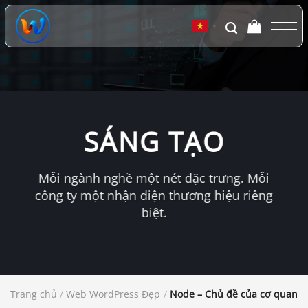
Chuyển
đến
▼
nội
dung
SÁNG TẠO
Mỗi ngành nghề một nét đặc trưng. Mỗi
công ty một nhận diện thương hiệu riêng
biệt.
Trang chủ
/
Web WordPress Đẹp
/
Node – Chủ đề của cơ quan tiế