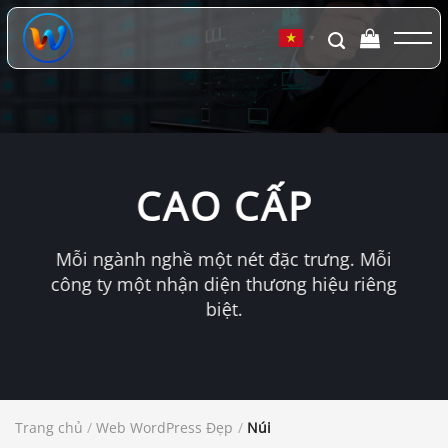
Chuyển
đến
▼
nội
dung
CAO CẤP
Mỗi ngành nghề một nét đặc trưng. Mỗi
công ty một nhận diện thương hiệu riêng
biệt.
Trang chủ
/
Web WordPress Đẹp
/
Núi