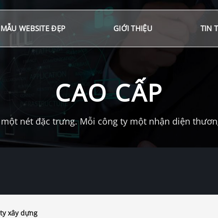
MẪU WEBSITE ĐẸP
GIỚI THIỆU
TIN 
CAO CẤP
một nét đặc trưng. Mỗi công ty một nhận diện thương 
ty xây dựng