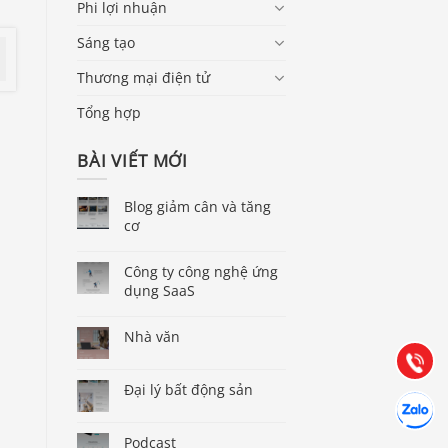
Phi lợi nhuận
Sáng tạo
Thương mại điện tử
Tổng hợp
BÀI VIẾT MỚI
Blog giảm cân và tăng
cơ
Báo giá & Đặt hàng:
0903.976.769
Công ty công nghệ ứng
dụng SaaS
Hướng dẫn & Hỗ trợ:
Nhà văn
(028) 22.166.144
Tư vấn
Gọi cho 
Đại lý bất động sản
Hợp tác
Chát cùn
Podcast