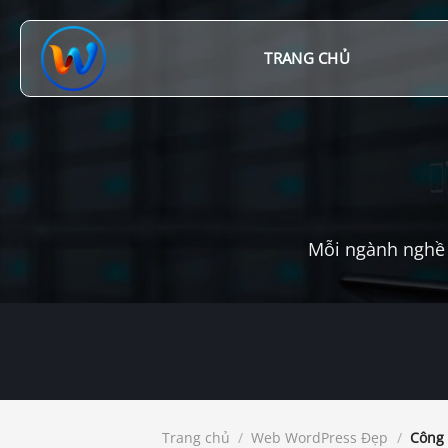
Chuyển
đến
nội
TRANG CHỦ
dung
Mỗi ngành nghề 
Trang chủ
/
Web WordPress Đẹp
/
Công 