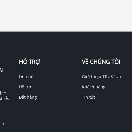
HỖ TRỢ
VỀ CHÚNG TÔI
Ai
Liên hệ
Giới thiệu TRUST.vn
Hỗ trợ
Khách hàng
p –
Đặt hàng
Tin tức
á rẻ,
ân