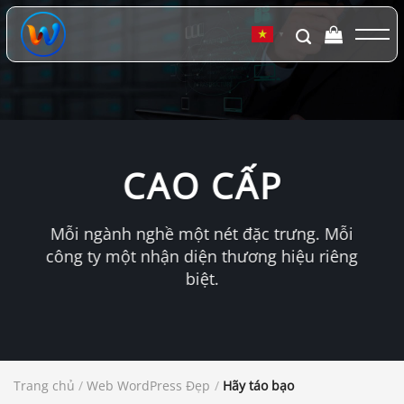
Chuyển
đến
▼
nội
dung
CAO CẤP
Mỗi ngành nghề một nét đặc trưng. Mỗi
công ty một nhận diện thương hiệu riêng
biệt.
Trang chủ
/
Web WordPress Đẹp
/
Hãy táo bạo