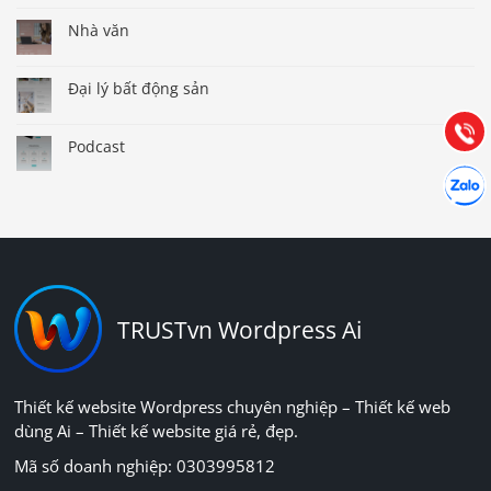
0903.976.769
Nhà văn
Hướng dẫn & Hỗ trợ:
Đại lý bất động sản
(028) 22.166.144
Tư vấn
Gọi cho
Podcast
Hợp tác
Chát cù
TRUSTvn Wordpress Ai
Thiết kế website Wordpress chuyên nghiệp – Thiết kế web
dùng Ai – Thiết kế website giá rẻ, đẹp.
Mã số doanh nghiệp: 0303995812