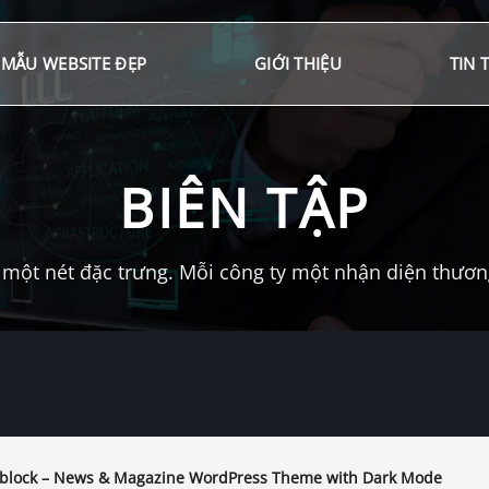
MẪU WEBSITE ĐẸP
GIỚI THIỆU
TIN 
BIÊN TẬP
một nét đặc trưng. Mỗi công ty một nhận diện thương 
lock – News & Magazine WordPress Theme with Dark Mode