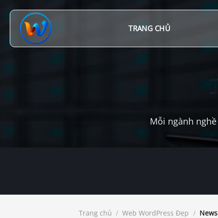
Chuyển
đến
nội
TRANG CHỦ
dung
Mỗi ngành nghề 
Trang chủ
/
Web WordPress Đẹp
/
Newsb