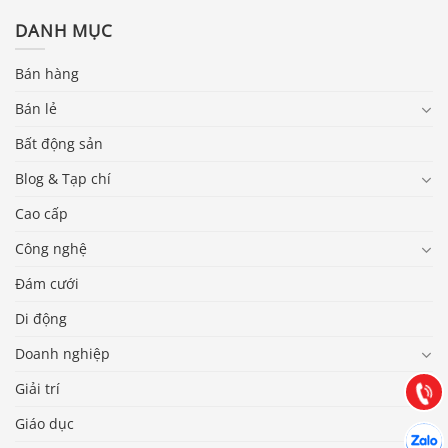
DANH MỤC
Bán hàng
Bán lẻ
Bất động sản
Blog & Tạp chí
Cao cấp
Công nghệ
Báo giá & Đặt hàng:
Đám cưới
0903.976.769
Di động
Hướng dẫn & Hỗ trợ:
Doanh nghiệp
(028) 22.166.144
Tư vấn
Giải trí
Gọi cho
Giáo dục
Hợp tác
Chát cù