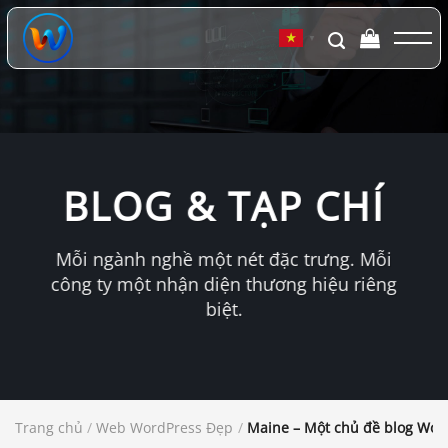
Chuyển
đến
▼
nội
dung
BLOG & TẠP CHÍ
Mỗi ngành nghề một nét đặc trưng. Mỗi
công ty một nhận diện thương hiệu riêng
biệt.
Trang chủ
/
Web WordPress Đẹp
/
Maine – Một chủ đề blog Wor