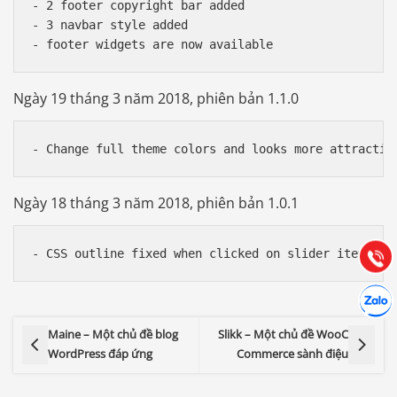
- 2 footer copyright bar added 

- 3 navbar style added 

Ngày 19 tháng 3 năm 2018, phiên bản 1.1.0
Báo giá & Đặt hàng:
0903.976.769
Ngày 18 tháng 3 năm 2018, phiên bản 1.0.1
Hướng dẫn & Hỗ trợ:
(028) 22.166.144
Tư vấn
Gọi cho
Hợp tác
Chát cù
Maine – Một chủ đề blog
Slikk – Một chủ đề WooC
WordPress đáp ứng
Commerce sành điệu