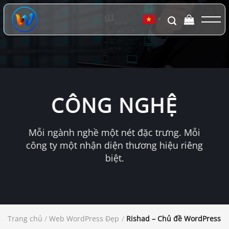
Chuyển
đến
▼
nội
dung
CÔNG NGHỆ
Mỗi ngành nghề một nét đặc trưng. Mỗi
công ty một nhận diện thương hiệu riêng
biệt.
Trang chủ
/
Web WordPress Đẹp
/
Rishad – Chủ đề WordPress đ