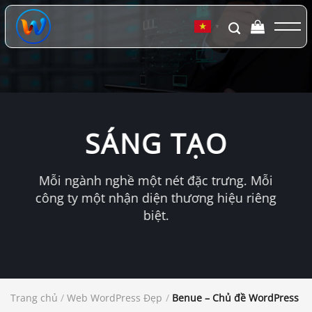
Chuyển
đến
▼
nội
dung
SÁNG TẠO
Mỗi ngành nghề một nét đặc trưng. Mỗi
công ty một nhận diện thương hiệu riêng
biệt.
Trang chủ
/
Web WordPress Đẹp
/
Benue – Chủ đề WordPress da