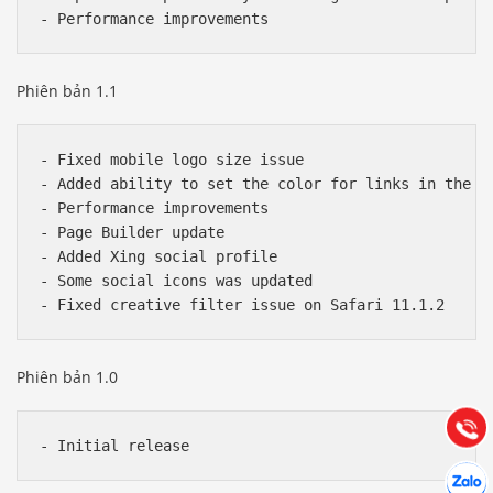
Phiên bản 1.1
- Fixed mobile logo size issue

- Added ability to set the color for links in the fo
- Performance improvements

- Page Builder update

- Added Xing social profile

- Some social icons was updated

Báo giá & Đặt hàng:
0903.976.769
Phiên bản 1.0
Hướng dẫn & Hỗ trợ:
(028) 22.166.144
Tư vấn
Gọi cho
Hợp tác
Chát cù