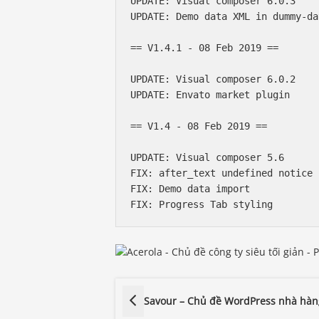
UPDATE: Visual composer 6.0.3

UPDATE: Demo data XML in dummy-da
== V1.4.1 - 08 Feb 2019 ==

UPDATE: Visual composer 6.0.2

UPDATE: Envato market plugin

== V1.4 - 08 Feb 2019 ==

UPDATE: Visual composer 5.6

FIX: after_text undefined notice

FIX: Demo data import

Savour – Chủ đề WordPress nhà hàn