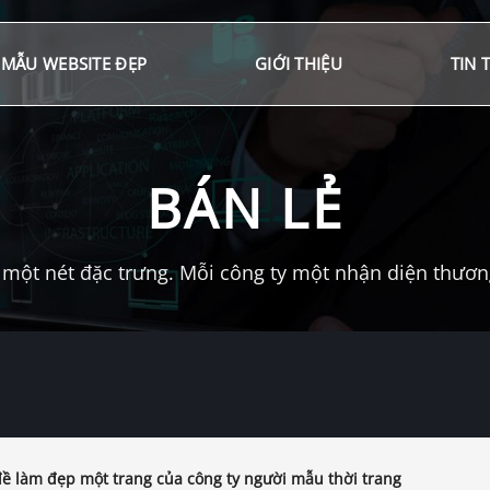
MẪU WEBSITE ĐẸP
GIỚI THIỆU
TIN 
BÁN LẺ
một nét đặc trưng. Mỗi công ty một nhận diện thương 
ề làm đẹp một trang của công ty người mẫu thời trang