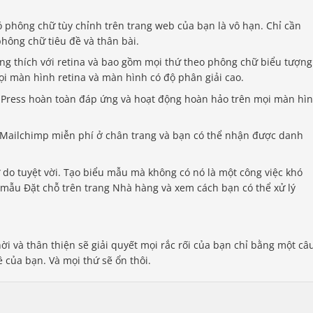
ó phông chữ tùy chỉnh trên trang web của bạn là vô hạn. Chỉ cần
hông chữ tiêu đề và thân bài.
ng thích với retina và bao gồm mọi thứ theo phông chữ biểu tượng
ọi màn hình retina và màn hình có độ phân giải cao.
dPress hoàn toàn đáp ứng và hoạt động hoàn hảo trên mọi màn hì
n Mailchimp miễn phí ở chân trang và bạn có thể nhận được danh
 do tuyệt vời. Tạo biểu mẫu mà không có nó là một công việc khó
 mẫu Đặt chỗ trên trang Nhà hàng và xem cách bạn có thể xử lý
hời và thân thiện sẽ giải quyết mọi rắc rối của bạn chỉ bằng một câ
đề của bạn. Và mọi thứ sẽ ổn thôi.