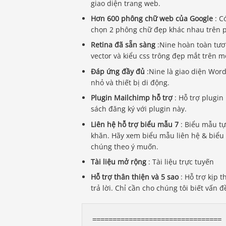
giao diện trang web.
Hơn 600 phông chữ web của Google
: C
chọn 2 phông chữ đẹp khác nhau trên p
Retina đã sẵn sàng
:Nine hoàn toàn tươ
vector và kiểu css trông đẹp mắt trên m
Đáp ứng đầy đủ
:Nine là giao diện Wor
nhỏ và thiết bị di động.
Plugin Mailchimp hỗ trợ
: Hỗ trợ plugi
sách đăng ký với plugin này.
Liên hệ hỗ trợ biểu mẫu 7
: Biểu mẫu tự
khăn. Hãy xem biểu mẫu liên hệ & biểu
chúng theo ý muốn.
Tài liệu mở rộng
: Tài liệu trực tuyến
Hỗ trợ thân thiện và 5 sao
: Hỗ trợ kịp t
trả lời. Chỉ cần cho chúng tôi biết vấn 
================================
