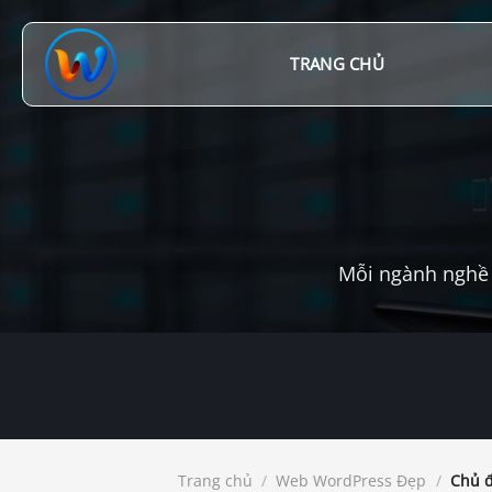
Chuyển
đến
nội
TRANG CHỦ
dung
Mỗi ngành nghề 
Trang chủ
/
Web WordPress Đẹp
/
Chủ đ