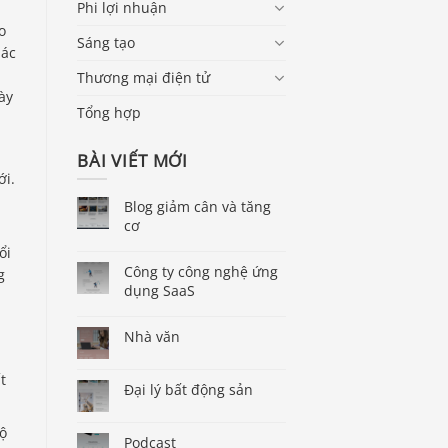
Phi lợi nhuận
o
Sáng tạo
hác
Thương mại điện tử
ày
Tổng hợp
BÀI VIẾT MỚI
ới.
Blog giảm cân và tăng
cơ
ổi
Công ty công nghệ ứng
g
dụng SaaS
Nhà văn
t
Đại lý bất động sản
bộ
Podcast