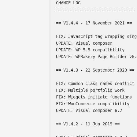
CHANGE LOG

================================

== V1.4.4 - 17 November 2021 ==

FIX: Javascript tag wrapping sing
UPDATE: Visual composer

UPDATE: WP 5.5 compatibility

UPDATE: WPBakery Page Builder v6.7
== V1.4.3 - 22 September 2020 ==

FIX: Common class names conflict 
FIX: Multiple portfolio work

FIX: Widgets initiate functions

FIX: WooCommerce compatibility

UPDATE: Visual composer 6.2

== V1.4.2 - 11 Jun 2019 ==
