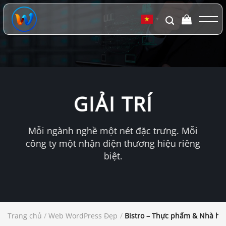
Chuyển
đến
▼
nội
dung
GIẢI TRÍ
Mỗi ngành nghề một nét đặc trưng. Mỗi
công ty một nhận diện thương hiệu riêng
biệt.
Trang chủ
/
Web WordPress Đẹp
/
Bistro – Thực phẩm & Nhà hà