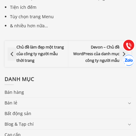
Tiện ích đếm
Báo giá & Đặt hàng:
0903.976.769
Tùy chọn trang Menu
& nhiều hơn nữa…
Hướng dẫn & Hỗ trợ:
(028) 22.166.144
Tư vấn
Gọi cho
Chủ đề làm đẹp một trang
Devon – Chủ đề
của công ty người mẫu
WordPress của danh mục
Hợp tác
Chát cù
thời trang
công ty người mẫu
DANH MỤC
Bán hàng
Bán lẻ
Bất động sản
Blog & Tạp chí
Cao cấp