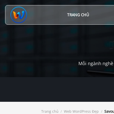
Chuyển
đến
nội
TRANG CHỦ
dung
Mỗi ngành nghề 
Trang chủ
/
Web WordPress Đẹp
/
Savou