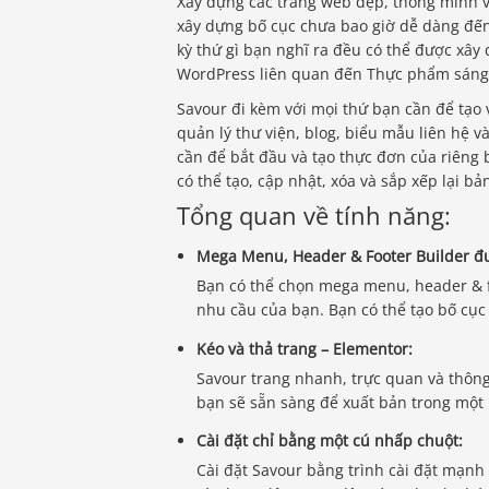
Xây dựng các trang web đẹp, thông minh 
xây dựng bố cục chưa bao giờ dễ dàng đến 
kỳ thứ gì bạn nghĩ ra đều có thể được xâ
WordPress liên quan đến Thực phẩm sáng t
Savour đi kèm với mọi thứ bạn cần để tạo
quản lý thư viện, blog, biểu mẫu liên hệ 
cần để bắt đầu và tạo thực đơn của riêng 
có thể tạo, cập nhật, xóa và sắp xếp lại b
Tổng quan về tính năng:
Mega Menu, Header & Footer Builder đ
Bạn có thể chọn mega menu, header & f
nhu cầu của bạn. Bạn có thể tạo bố cục
Kéo và thả trang – Elementor:
Savour trang nhanh, trực quan và thôn
bạn sẽ sẵn sàng để xuất bản trong một 
Cài đặt chỉ bằng một cú nhấp chuột:
Cài đặt Savour bằng trình cài đặt mạnh