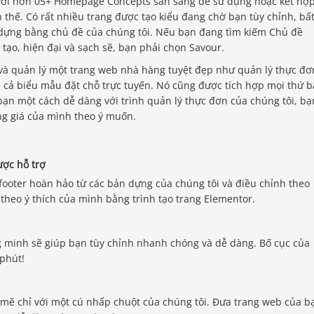
với hơn 05+ Homepage Concepts sẵn sàng để sử dụng hoặc kết hợp
thế. Có rất nhiều trang được tạo kiểu đang chờ bạn tùy chỉnh, bấ
y dựng bằng chủ đề của chúng tôi. Nếu bạn đang tìm kiếm Chủ đề
ạo, hiện đại và sạch sẽ, bạn phải chọn Savour.
 và quản lý một trang web nhà hàng tuyệt đẹp như quản lý thực đơ
và cả biểu mẫu đặt chỗ trực tuyến. Nó cũng được tích hợp mọi thứ 
bạn một cách dễ dàng với trình quản lý thực đơn của chúng tôi, bạ
ảng giá của mình theo ý muốn.
ược hỗ trợ
ooter hoàn hảo từ các bản dựng của chúng tôi và điều chỉnh theo
 theo ý thích của mình bằng trình tạo trang Elementor.
g minh sẽ giúp bạn tùy chỉnh nhanh chóng và dễ dàng. Bố cục của
phút!
 mẽ chỉ với một cú nhấp chuột của chúng tôi. Đưa trang web của b