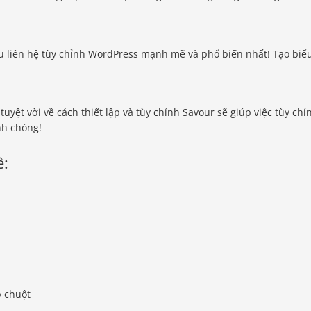
ẫu liên hệ tùy chỉnh WordPress mạnh mẽ và phổ biến nhất! Tạo biể
uyệt vời về cách thiết lập và tùy chỉnh Savour sẽ giúp việc tùy chỉ
nh chóng!
ề:
p chuột