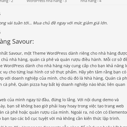
ong vài tuần tới… Mua chủ đề ngay với mức giảm giá lớn.
àng Savour:
tốt nhất Savour, một Theme WordPress dành riêng cho nhà hàng đượ
o chủ nhà hàng, quán cà phê và quán rượu điều hành. Mỗi cơ sở đ
e WordPress dành cho nhà hàng này cung cấp cho bạn khả năng l
 vụ cho từng loại hình cơ sở thực phẩm. Hãy yên tâm rằng bạn có
hợp với doanh nghiệp của mình, cho dù đó là Nhà hàng, Quán cà ph
 cà phê, Quán pizza hay bất kỳ doanh nghiệp nào khác liên quan
 web của mình ngay từ đầu, đừng lo lắng. Với nội dung demo và
y, bạn sẽ không bao giờ phải loay hoay trong việc tạo trang web
n cà phê hoặc quán rượu của mình. Ngoài ra, nó còn có Elemento
bạn tạo các bố cục tuyệt vời mà không cần kiến ​​thức lập trình.