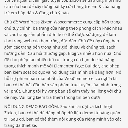
Với vẻ ngoài & cảm giác tuyệt vời, Zixton sẽ đáp ứng mọi nhu
cầu của bạn để xây dựng bất kỳ cửa hàng trẻ em & cửa hàng
trẻ em hấp dẫn & đáng chú ý nào.
Chủ đề WordPress Zixton Woocommerce cung cấp bốn trang
chủ tùy chỉnh, ba trang cửa hàng theo phong cách khác nhau
và các trang sản phẩm đơn lẻ có thể được sử dụng để làm
cho trang web của bạn trông độc đáo. Chủ đề này cũng bao
gồm các trang bên trong như giới thiệu về chúng tôi, sách
hướng dẫn, Câu hỏi thường gặp, Blog và nhiều hơn nữa. Chủ
đề cho phép tạo nhiều bố cục trang của bạn do khả năng
tương thích mạnh mẽ với Elementor Page Builder, cho phép
bạn kiểm soát bố cục và nội dung của mình dễ dàng hơn. Nó
hỗ trợ phiên bản mới nhất của WooCommerce, có nghĩa là
bạn có thể bắt đầu bán sản phẩm trực tuyến của mình trong
vài phút. Chúng tôi hy vọng bạn sẽ cảm thấy hài lòng với chủ
đề này. Vui lòng kiểm tra thêm thông tin bên dưới
NỘI DUNG DEMO BAO GỒM: Sau khi cài đặt và kích hoạt
Zixton, bạn có thể dễ dàng nhập dữ liệu demo từ bảng quản
trị. Sau đó, bạn có thể thêm nội dung của riêng mình vào các
trang đã thiết kế.