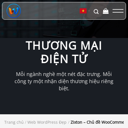
Chuyển
đến
▼
nội
dung
THƯƠNG MẠI
ĐIỆN TỬ
Mỗi ngành nghề một nét đặc trưng. Mỗi
công ty một nhận diện thương hiệu riêng
biệt.
Trang chủ
/
Web WordPress Đẹp
/
Zixton – Chủ đề WooCommerce