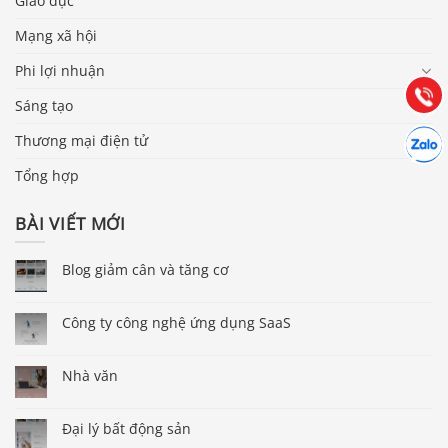
0903.976.769
Giáo dục
Mạng xã hội
Hướng dẫn & Hỗ trợ:
Phi lợi nhuận
(028) 22.166.144
Tư vấn
Gọi cho
Sáng tạo
Hợp tác
Thương mại điện tử
Chát cù
Tổng hợp
BÀI VIẾT MỚI
Blog giảm cân và tăng cơ
Công ty công nghệ ứng dụng SaaS
Nhà văn
Đại lý bất động sản