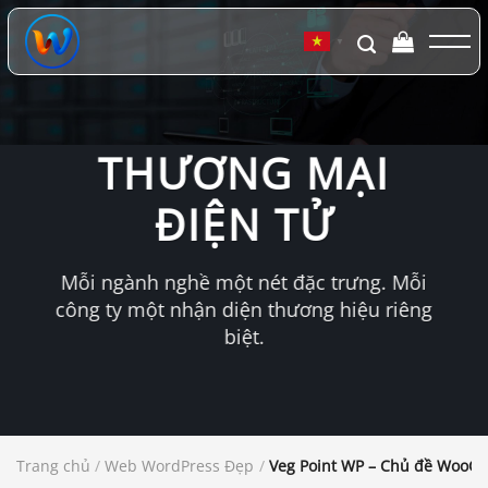
Chuyển
đến
▼
nội
dung
THƯƠNG MẠI
ĐIỆN TỬ
Mỗi ngành nghề một nét đặc trưng. Mỗi
công ty một nhận diện thương hiệu riêng
biệt.
Trang chủ
/
Web WordPress Đẹp
/
Veg Point WP – Chủ đề WooC