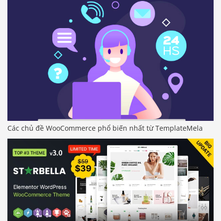
Các chủ đề WooCommerce phổ biến nhất từ ​​TemplateMela