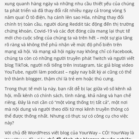
xung quanh hàng ngày và những nhu cầu thiết yếu của chúng
ta phát triển và đã thay đổi rất nhiều ngay cả trong vòng 5
năm qua! Ô tô điện, hạ cánh lên sao Hỏa, những thay đổi
chính trị toàn cầu, người dùng Reddit tác động đến thị trường
chứng khoán, Covid-19 và các đợt đóng cửa mang lại thực tế
mới cho cuộc sống của chúng ta và trên hết – một sự gia tăng
rõ ràng và không thể phủ nhận về mức độ phổ biến trên
mạng xã hội. Và mạng xã hội ngày nay không chỉ có Facebook,
chúng ta còn có những người truyền phát Twitch và người viết
blog TikTok, người nổi tiếng trên Instagram, tác giả blog video
YouTube, người làm podcast – ngày nay bất kỳ ai cũng có thể
trở thành blogger, thậm chí là trẻ em hoặc thú cưng.
Trong thực tế mới lạ này, bạn rất dễ bị lạc giữa vô số kênh xã
hội, mỗi kênh có chính sách, tính năng, khả năng và hạn chế
riêng. Đây là nơi cần có “một vòng thống trị tất cả”, một nơi
mà nội dung và người theo dõi từ mọi kênh truyền thông có
thể được thống nhất. Nhưng có thực sự có công cụ cho việc
này?
Với chủ đề WordPress viết blog của YourWay – CÓ! YourWay là