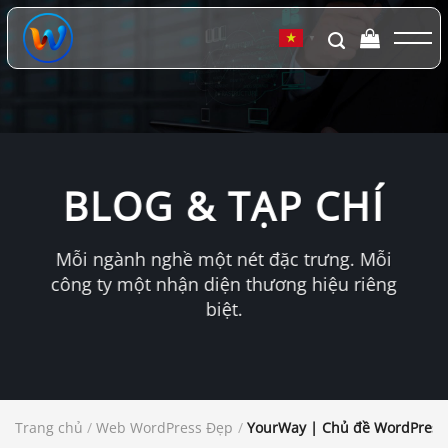
Chuyển
đến
▼
nội
dung
BLOG & TẠP CHÍ
Mỗi ngành nghề một nét đặc trưng. Mỗi
công ty một nhận diện thương hiệu riêng
biệt.
Trang chủ
/
Web WordPress Đẹp
/
YourWay | Chủ đề WordPress 