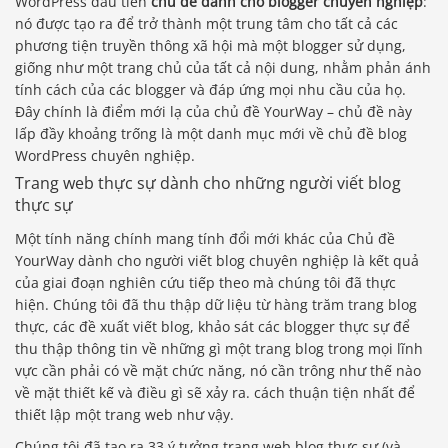
WordPress đầu tiên
chủ đề dành cho blogger chuyên nghiệp
:
nó được tạo ra để trở thành một trung tâm cho tất cả các
phương tiện truyền thông xã hội mà một blogger sử dụng,
giống như một trang chủ của tất cả nội dung, nhằm phản ánh
tính cách của các blogger và đáp ứng mọi nhu cầu của họ.
Đây chính là điểm mới lạ của chủ đề YourWay – chủ đề này
lấp đầy khoảng trống là một danh mục mới về chủ đề blog
WordPress chuyên nghiệp.
Trang web thực sự dành cho những người viết blog
thực sự
Một tính năng chính mang tính đổi mới khác của Chủ đề
YourWay dành cho người viết blog chuyên nghiệp là kết quả
của giai đoạn nghiên cứu tiếp theo mà chúng tôi đã thực
hiện. Chúng tôi đã thu thập dữ liệu từ hàng trăm trang blog
thực, các đề xuất viết blog, khảo sát các blogger thực sự để
thu thập thông tin về những gì một trang blog trong mọi lĩnh
vực cần phải có về mặt chức năng, nó cần trông như thế nào
về mặt thiết kế và điều gì sẽ xảy ra. cách thuận tiện nhất để
thiết lập một trang web như vậy.
Chúng tôi đã tạo ra 33 ý tưởng trang web blog thực sự (và