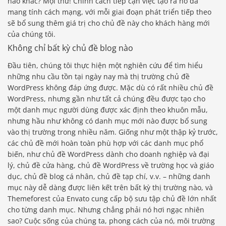
nào khác? Mọi thứ! Chính cách tiếp cận việc tạo ra nó đã
mang tính cách mạng, với mỗi giai đoạn phát triển tiếp theo
sẽ bổ sung thêm giá trị cho chủ đề này cho khách hàng mới
của chúng tôi.
Không chỉ bất kỳ chủ đề blog nào
Đầu tiên, chúng tôi thực hiện một nghiên cứu để tìm hiểu
những nhu cầu tồn tại ngày nay mà thị trường chủ đề
WordPress không đáp ứng được. Mặc dù có rất nhiều chủ đề
WordPress, nhưng gần như tất cả chúng đều được tạo cho
một danh mục người dùng được xác định theo khuôn mẫu,
nhưng hầu như không có danh mục mới nào được bổ sung
vào thị trường trong nhiều năm. Giống như một thập kỷ trước,
các chủ đề mới hoàn toàn phù hợp với các danh mục phổ
biến, như chủ đề WordPress dành cho doanh nghiệp và đại
lý, chủ đề cửa hàng, chủ đề WordPress về trường học và giáo
dục, chủ đề blog cá nhân, chủ đề tạp chí, v.v. – những danh
mục này dễ dàng được liên kết trên bất kỳ thị trường nào, và
Themeforest của Envato cung cấp bộ sưu tập chủ đề lớn nhất
cho từng danh mục. Nhưng chẳng phải nó hơi ngạc nhiên
sao? Cuộc sống của chúng ta, phong cách của nó, môi trường