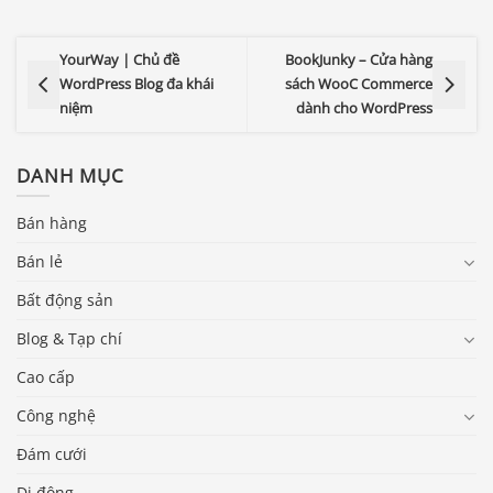
YourWay | Chủ đề
BookJunky – Cửa hàng
WordPress Blog đa khái
sách WooC Commerce
niệm
dành cho WordPress
DANH MỤC
Bán hàng
Bán lẻ
Bất động sản
Blog & Tạp chí
Cao cấp
Báo giá & Đặt hàng:
Công nghệ
0903.976.769
Đám cưới
Hướng dẫn & Hỗ trợ:
Di động