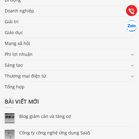
(028) 22.166.144
Tư vấn
Gọi cho
Doanh nghiệp
Giải trí
Hợp tác
Chát cù
Giáo dục
Mạng xã hội
Phi lợi nhuận
Sáng tạo
Thương mại điện tử
Tổng hợp
BÀI VIẾT MỚI
Blog giảm cân và tăng cơ
Công ty công nghệ ứng dụng SaaS