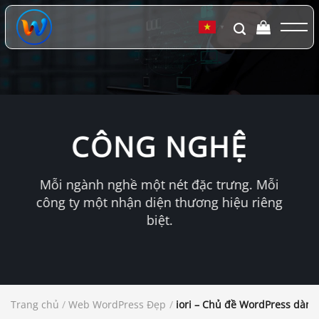
Chuyển
đến
▼
nội
dung
CÔNG NGHỆ
Mỗi ngành nghề một nét đặc trưng. Mỗi
công ty một nhận diện thương hiệu riêng
biệt.
Trang chủ
/
Web WordPress Đẹp
/
iori – Chủ đề WordPress dàn