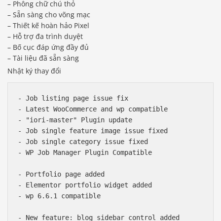
– Phông chữ chú thỏ
– Sẵn sàng cho võng mạc
– Thiết kế hoàn hảo Pixel
– Hỗ trợ đa trình duyệt
– Bố cục đáp ứng đầy đủ
– Tài liệu đã sẵn sàng
Nhật ký thay đổi
- Job listing page issue fix

- Latest WooCommerce and wp compatible

- "iori-master" Plugin update

- Job single feature image issue fixed

- Job single category issue fixed

- WP Job Manager Plugin Compatible 

- Portfolio page added

- Elementor portfolio widget added

- wp 6.6.1 compatible

- New feature: blog sidebar control added
