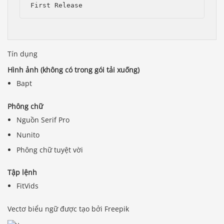
First Release
Tín dụng
Hình ảnh (không có trong gói tải xuống)
Bapt
Phông chữ
Nguồn Serif Pro
Nunito
Phông chữ tuyệt vời
Tập lệnh
FitVids
Báo giá & Đặt hàng:
Vectơ biểu ngữ được tạo bởi Freepik
0903.976.769