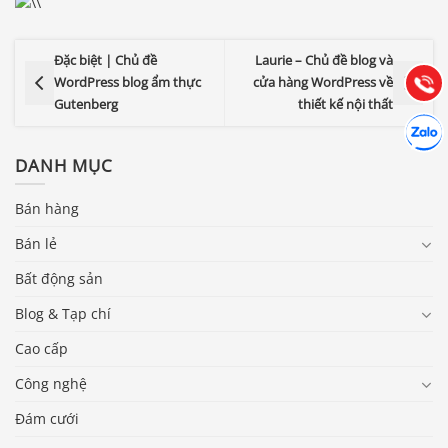
Hướng dẫn & Hỗ trợ:
(028) 22.166.144
Đặc biệt | Chủ đề
Laurie – Chủ đề blog và
Tư vấn
Gọi cho
WordPress blog ẩm thực
cửa hàng WordPress về
Gutenberg
thiết kế nội thất
Hợp tác
Chát cù
DANH MỤC
Bán hàng
Bán lẻ
Bất động sản
Blog & Tạp chí
Cao cấp
Công nghệ
Đám cưới