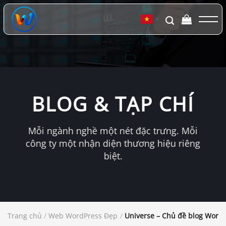
Chuyển
đến
▼
nội
dung
BLOG & TẠP CHÍ
Mỗi ngành nghề một nét đặc trưng. Mỗi
công ty một nhận diện thương hiệu riêng
biệt.
Trang chủ
/
Web WordPress Đẹp
/
Universe – Chủ đề blog WordP