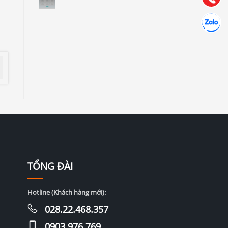
Hợp tác
Chát cùn
TỔNG ĐÀI
Hotline (Khách hàng mới):
028.22.468.357
0903.976.769