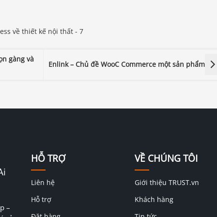
ọn gàng và
Enlink – Chủ đề WooC Commerce một sản phẩm
HỖ TRỢ
VỀ CHÚNG TÔI
Ai
Liên hệ
Giới thiệu TRUST.vn
Hỗ trợ
Khách hàng
p –
Đặt hàng
Tin tức