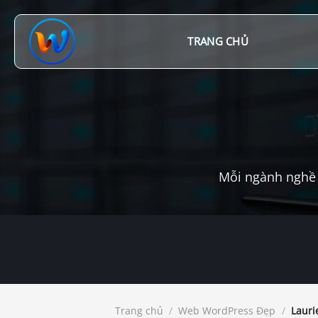
Chuyển
đến
nội
TRANG CHỦ
dung
Mỗi ngành nghề 
Trang chủ
/
Web WordPress Đẹp
/
Laurie