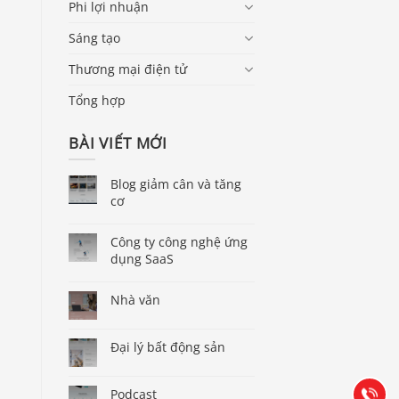
Phi lợi nhuận
Sáng tạo
Thương mại điện tử
Tổng hợp
BÀI VIẾT MỚI
Blog giảm cân và tăng
cơ
Công ty công nghệ ứng
dụng SaaS
Báo giá & Đặt hàng:
Nhà văn
0903.976.769
Đại lý bất động sản
Hướng dẫn & Hỗ trợ:
(028) 22.166.144
Tư vấn
Gọi cho 
Podcast