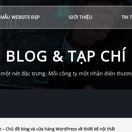
MẪU WEBSITE ĐẸP
GIỚI THIỆU
TIN 
BLOG & TẠP CHÍ
một nét đặc trưng. Mỗi công ty một nhận diện thương 
 – Chủ đề blog và cửa hàng WordPress về thiết kế nội thất