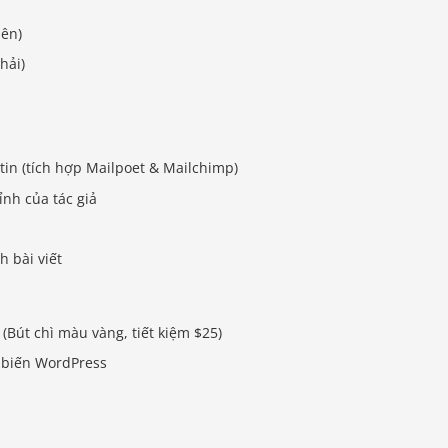
iên)
hải)
 tin (tích hợp Mailpoet & Mailchimp)
hỉnh của tác giả
h bài viết
(Bút chì màu vàng, tiết kiệm $25)
 biến WordPress