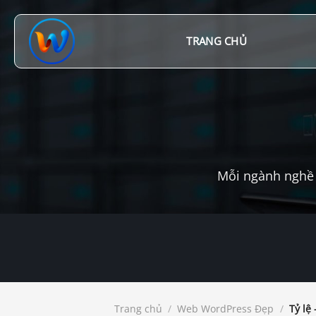
Chuyển
đến
nội
TRANG CHỦ
dung
Mỗi ngành nghề 
Trang chủ
/
Web WordPress Đẹp
/
Tỷ lệ 