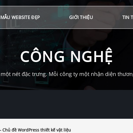
MẪU WEBSITE ĐẸP
GIỚI THIỆU
TIN 
CÔNG NGHỆ
một nét đặc trưng. Mỗi công ty một nhận diện thương 
– Chủ đề WordPress thiết kế vật liệu