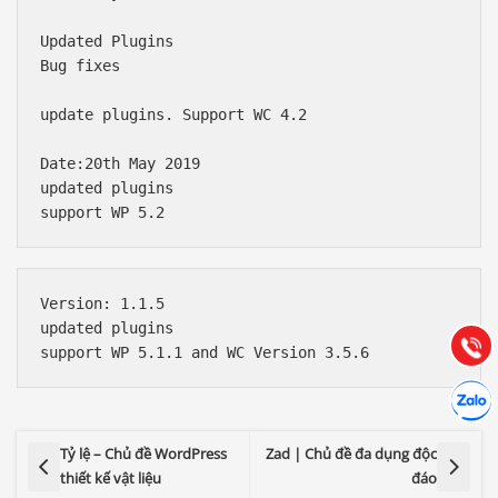
Updated Plugins

Bug fixes

update plugins. Support WC 4.2 

Date:20th May 2019

updated plugins 

Báo giá & Đặt hàng:
0903.976.769
Hướng dẫn & Hỗ trợ:
Version: 1.1.5

(028) 22.166.144
updated plugins 

Tư vấn
Gọi cho
Hợp tác
Chát cù
Tỷ lệ – Chủ đề WordPress
Zad | Chủ đề đa dụng độc
thiết kế vật liệu
đáo