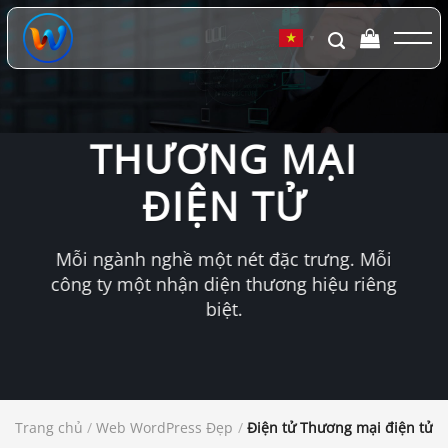
Chuyển
đến
▼
nội
dung
THƯƠNG MẠI
ĐIỆN TỬ
Mỗi ngành nghề một nét đặc trưng. Mỗi
công ty một nhận diện thương hiệu riêng
biệt.
Trang chủ
/
Web WordPress Đẹp
/
Điện tử Thương mại điện tử 