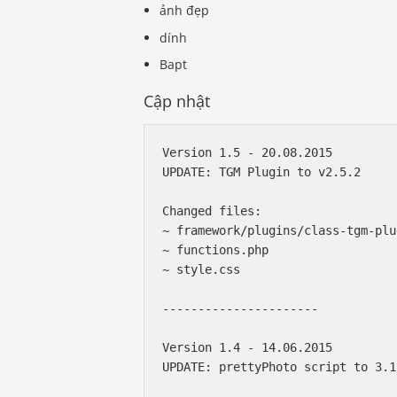
ảnh đẹp
dính
Bapt
Cập nhật
Version 1.5 - 20.08.2015

UPDATE: TGM Plugin to v2.5.2

Changed files:

~ framework/plugins/class-tgm-plu
~ functions.php

~ style.css

----------------------

Version 1.4 - 14.06.2015

UPDATE: prettyPhoto script to 3.1.