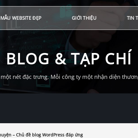
MẪU WEBSITE ĐẸP
GIỚI THIỆU
TIN 
BLOG & TẠP CHÍ
một nét đặc trưng. Mỗi công ty một nhận diện thương 
huyện – Chủ đề blog WordPress đáp ứng