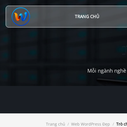
Chuyển
đến
nội
TRANG CHỦ
dung
Mỗi ngành nghề 
Trang chủ
/
Web WordPress Đẹp
/
Trò c