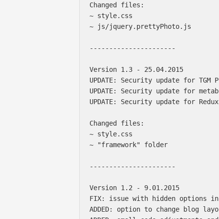
Changed files:

~ style.css

~ js/jquery.prettyPhoto.js

----------------------

Version 1.3 - 25.04.2015

UPDATE: Security update for TGM P
UPDATE: Security update for metabo
UPDATE: Security update for Redux
Changed files:

~ style.css

~ "framework" folder

----------------------

Version 1.2 - 9.01.2015

FIX: issue with hidden options in
ADDED: option to change blog layo