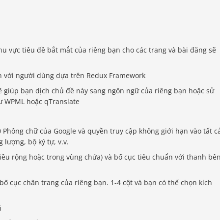
khu vực tiêu đề bắt mắt của riêng bạn cho các trang và bài đăng sẽ
n với người dùng dựa trên Redux Framework
ẽ giúp bạn dịch chủ đề này sang ngôn ngữ của riêng bạn hoặc sử
hư WPML hoặc qTranslate
 Phông chữ của Google và quyền truy cập không giới hạn vào tất c
lượng, bộ ký tự, v.v.
hiều rộng hoặc trong vùng chứa) và bố cục tiêu chuẩn với thanh bê
bố cục chân trang của riêng bạn. 1-4 cột và bạn có thể chọn kích
i