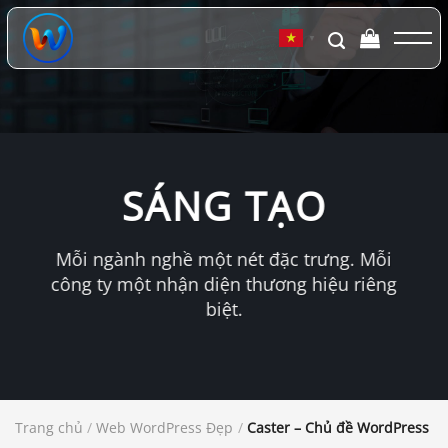
Chuyển
đến
▼
nội
dung
SÁNG TẠO
Mỗi ngành nghề một nét đặc trưng. Mỗi
công ty một nhận diện thương hiệu riêng
biệt.
Trang chủ
/
Web WordPress Đẹp
/
Caster – Chủ đề WordPress d