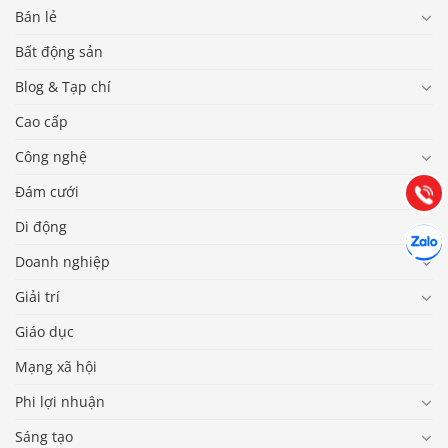
Bán lẻ
Bất động sản
Báo giá & Đặt hàng:
Blog & Tạp chí
0903.976.769
Cao cấp
Hướng dẫn & Hỗ trợ:
Công nghệ
(028) 22.166.144
Tư vấn
Gọi cho
Đám cưới
Di động
Hợp tác
Chát cù
Doanh nghiệp
Giải trí
Giáo dục
Mạng xã hội
Phi lợi nhuận
Sáng tạo