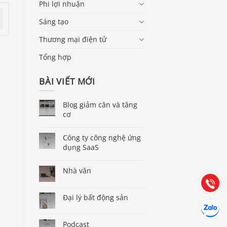
Phi lợi nhuận
Sáng tạo
Thương mại điện tử
Tổng hợp
BÀI VIẾT MỚI
Blog giảm cân và tăng
cơ
Báo giá & Đặt hàng:
0903.976.769
Công ty công nghệ ứng
dụng SaaS
Hướng dẫn & Hỗ trợ:
Nhà văn
(028) 22.166.144
Tư vấn
Gọi cho 
Đại lý bất động sản
Hợp tác
Chát cùn
Podcast