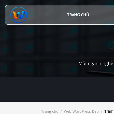
Chuyển
đến
nội
TRANG CHỦ
dung
Mỗi ngành nghề 
Trang chủ
/
Web WordPress Đẹp
/
Trình