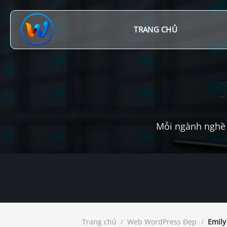
Chuyển
đến
nội
TRANG CHỦ
dung
Mỗi ngành nghề 
Trang chủ
/
Web WordPress Đẹp
/
Emily