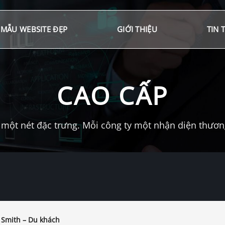
MẪU WEBSITE ĐẸP
GIỚI THIỆU
TIN 
CAO CẤP
một nét đặc trưng. Mỗi công ty một nhận diện thương 
 Smith – Du khách