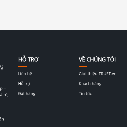
HỖ TRỢ
VỀ CHÚNG TÔI
Ai
Liên hệ
Giới thiệu TRUST.vn
Hỗ trợ
Khách hàng
p –
Đặt hàng
Tin tức
á rẻ,
ân