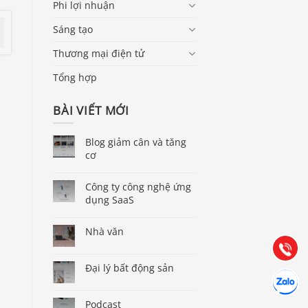
Phi lợi nhuận
Sáng tạo
Thương mại điện tử
Tổng hợp
BÀI VIẾT MỚI
Blog giảm cân và tăng
cơ
Báo giá & Đặt hàng:
0903.976.769
Công ty công nghệ ứng
dụng SaaS
Hướng dẫn & Hỗ trợ:
Nhà văn
(028) 22.166.144
Tư vấn
Gọi cho 
Đại lý bất động sản
Hợp tác
Chát cùn
Podcast