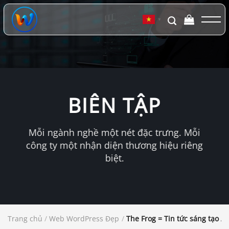
Chuyển
đến
▼
nội
dung
BIÊN TẬP
Mỗi ngành nghề một nét đặc trưng. Mỗi
công ty một nhận diện thương hiệu riêng
biệt.
Trang chủ
/
Web WordPress Đẹp
/
The Frog = Tin tức sáng tạo / 