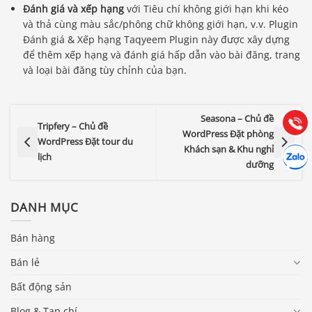
Đánh giá và xếp hạng
với Tiêu chí không giới hạn khi kéo
và thả cùng màu sắc/phông chữ không giới hạn, v.v. Plugin
Báo giá & Đặt hàng:
Đánh giá & Xếp hạng Taqyeem Plugin này được xây dựng
0903.976.769
để thêm xếp hạng và đánh giá hấp dẫn vào bài đăng, trang
và loại bài đăng tùy chỉnh của bạn.
Hướng dẫn & Hỗ trợ:
(028) 22.166.144
Tư vấn
Seasona – Chủ đề
Gọi cho
Tripfery – Chủ đề
WordPress Đặt phòng
WordPress Đặt tour du
Hợp tác
Khách sạn & Khu nghỉ
Chát cù
lịch
dưỡng
DANH MỤC
Bán hàng
Bán lẻ
Bất động sản
Blog & Tạp chí