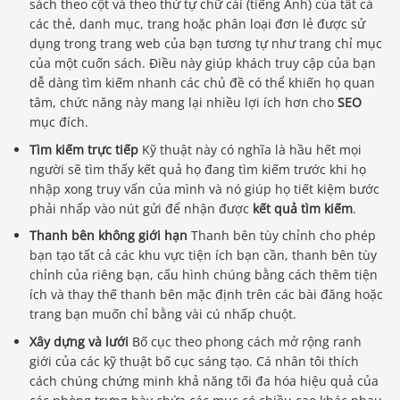
sách theo cột và theo thứ tự chữ cái (tiếng Anh) của tất cả
các thẻ, danh mục, trang hoặc phân loại đơn lẻ được sử
dụng trong trang web của bạn tương tự như trang chỉ mục
của một cuốn sách. Điều này giúp khách truy cập của bạn
dễ dàng tìm kiếm nhanh các chủ đề có thể khiến họ quan
tâm, chức năng này mang lại nhiều lợi ích hơn cho
SEO
mục đích.
Tìm kiếm trực tiếp
Kỹ thuật này có nghĩa là hầu hết mọi
người sẽ tìm thấy kết quả họ đang tìm kiếm trước khi họ
nhập xong truy vấn của mình và nó giúp họ tiết kiệm bước
phải nhấp vào nút gửi để nhận được
kết quả tìm kiếm
.
Thanh bên không giới hạn
Thanh bên tùy chỉnh cho phép
bạn tạo tất cả các khu vực tiện ích bạn cần, thanh bên tùy
chỉnh của riêng bạn, cấu hình chúng bằng cách thêm tiện
ích và thay thế thanh bên mặc định trên các bài đăng hoặc
trang bạn muốn chỉ bằng vài cú nhấp chuột.
Xây dựng và lưới
Bố cục theo phong cách mở rộng ranh
giới của các kỹ thuật bố cục sáng tạo. Cá nhân tôi thích
cách chúng chứng minh khả năng tối đa hóa hiệu quả của