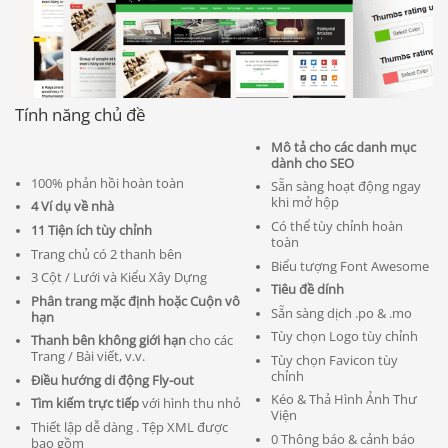
Tính năng chủ đề
Mô tả cho các danh mục
dành cho SEO
100% phản hồi hoàn toàn
Sẵn sàng hoạt động ngay
khi mở hộp
4 Ví dụ về nhà
Có thể tùy chỉnh hoàn
11 Tiện ích tùy chỉnh
toàn
Trang chủ có 2 thanh bên
Biểu tượng Font Awesome
3 Cột / Lưới và Kiểu Xây Dựng
Tiêu đề dính
Phân trang mặc định hoặc Cuộn vô
Sẵn sàng dịch .po & .mo
hạn
Tùy chọn Logo tùy chỉnh
Thanh bên không giới hạn
cho các
Trang / Bài viết, v.v.
Tùy chọn Favicon tùy
chỉnh
Điều hướng di động Fly-out
Kéo & Thả Hình Ảnh Thư
Tìm kiếm trực tiếp
với hình thu nhỏ
Viện
Thiết lập dễ dàng . Tệp XML được
0 Thông báo & cảnh báo
bao gồm