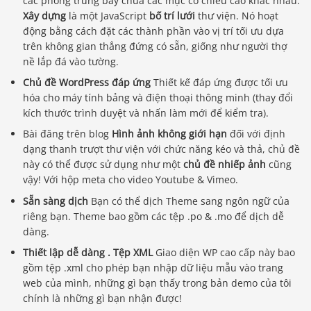
các phòng trưng bày chứa các mục có chiều cao khác nhau.
Xây dựng
là một JavaScript
bố trí lưới
thư viện. Nó hoạt
động bằng cách đặt các thành phần vào vị trí tối ưu dựa
trên không gian thẳng đứng có sẵn, giống như người thợ
nề lắp đá vào tường.
Chủ đề WordPress đáp ứng
Thiết kế đáp ứng được tối ưu
hóa cho máy tính bảng và điện thoại thông minh (thay đổi
kích thước trình duyệt và nhấn làm mới để kiểm tra).
Bài đăng trên blog
Hình ảnh không giới hạn
đối với định
dạng thanh trượt thư viện với chức năng kéo và thả, chủ đề
này có thể được sử dụng như một
chủ đề nhiếp ảnh
cũng
vậy! Với hộp meta cho video Youtube & Vimeo.
Sẵn sàng dịch
Bạn có thể dịch Theme sang ngôn ngữ của
riêng bạn. Theme bao gồm các tệp .po & .mo để dịch dễ
dàng.
Thiết lập dễ dàng . Tệp XML
Giao diện WP cao cấp này bao
gồm tệp .xml cho phép bạn nhập dữ liệu mẫu vào trang
web của mình, những gì bạn thấy trong bản demo của tôi
chính là những gì bạn nhận được!