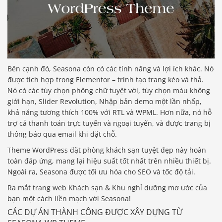
Bên cạnh đó, Seasona còn có các tính năng và lợi ích khác. Nó
được tích hợp trong Elementor – trình tạo trang kéo và thả.
Nó có các tùy chọn phông chữ tuyệt vời, tùy chọn màu không
giới hạn, Slider Revolution, Nhập bản demo một lần nhấp,
khả năng tương thích 100% với RTL và WPML. Hơn nữa, nó hỗ
trợ cả thanh toán trực tuyến và ngoại tuyến, và được trang bị
thông báo qua email khi đặt chỗ.
Theme WordPress đặt phòng khách sạn tuyệt đẹp này hoàn
toàn đáp ứng, mang lại hiệu suất tốt nhất trên nhiều thiết bị.
Ngoài ra, Seasona được tối ưu hóa cho SEO và tốc độ tải.
Ra mắt trang web Khách sạn & Khu nghỉ dưỡng mơ ước của
bạn một cách liền mạch với Seasona!
CÁC DỰ ÁN THÀNH CÔNG ĐƯỢC XÂY DỰNG TỪ