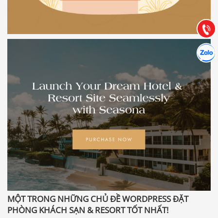
Hướng dẫn & Hỗ trợ:
(028) 22.166.144
Tư vấn
Gọi cho
Hợp tác
Chát cù
MỘT TRONG NHỮNG CHỦ ĐỀ WORDPRESS ĐẶT
PHÒNG KHÁCH SẠN & RESORT TỐT NHẤT!