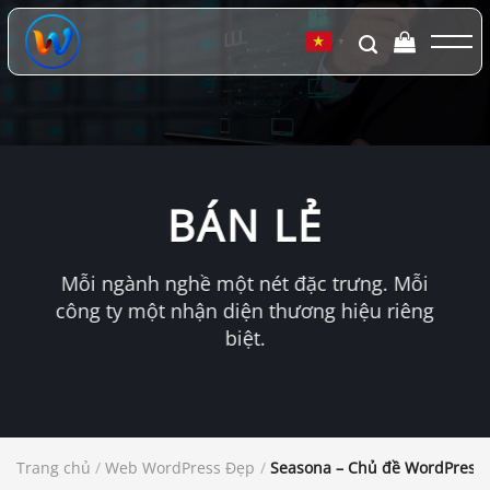
Chuyển
đến
▼
nội
dung
BÁN LẺ
Mỗi ngành nghề một nét đặc trưng. Mỗi
công ty một nhận diện thương hiệu riêng
biệt.
Trang chủ
/
Web WordPress Đẹp
/
Seasona – Chủ đề WordPress