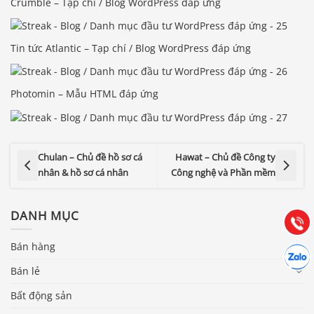
Crumble – Tạp chí / Blog WordPress đáp ứng
Tin tức Atlantic – Tạp chí / Blog WordPress đáp ứng
Photomin – Mẫu HTML đáp ứng
Báo giá & Đặt hàng:
0903.976.769
Chulan – Chủ đề hồ sơ cá
Hawat – Chủ đề Công ty
nhân & hồ sơ cá nhân
Công nghệ và Phần mềm
Hướng dẫn & Hỗ trợ:
(028) 22.166.144
Tư vấn
DANH MỤC
Gọi cho
Bán hàng
Hợp tác
Chát cù
Bán lẻ
Bất động sản