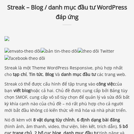
Streak – Blog / danh mục đầu tư WordPress
đáp ứng
Streak là một Theme WordPress Responsive, phù hợp nhất
cho
tạp chí
,
Tin tức
,
Blog
Và
danh mục đầu tư
các trang web.
Streak có thể được cấu hình để tập trung vào
công việc
của
bạn
viết blog
hoặc cả hai. Chủ đề được cung cấp bởi Bảng tùy
chọn SMOF, cung cấp vô số tùy chọn để quản lý và sửa đổi bất
kỳ khía cạnh nào của chủ đề – nó rất phù hợp cho cả người
mới bắt đầu không có kiến ​​thức về mã hóa và nhà phát triển.
Nó đi kèm với
8 vật dụng tùy chỉnh
,
6 định dạng bài đăng
(hình ảnh, âm thanh, video, thư viện, liên kết, trích dẫn),
5 bố
cục trang chủ
,
2 bố cục blog
,
danh mục đầu tư
tính năng và