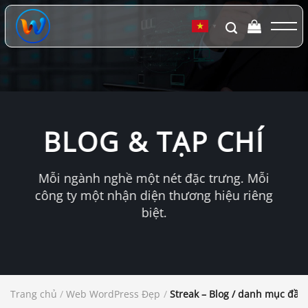
Chuyển
đến
▼
nội
dung
BLOG & TẠP CHÍ
Mỗi ngành nghề một nét đặc trưng. Mỗi
công ty một nhận diện thương hiệu riêng
biệt.
Trang chủ
/
Web WordPress Đẹp
/
Streak – Blog / danh mục đầu