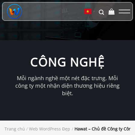
Chuyển
đến
▼
nội
dung
CÔNG NGHỆ
Mỗi ngành nghề một nét đặc trưng. Mỗi
công ty một nhận diện thương hiệu riêng
biệt.
Trang chủ
/
Web WordPress Đẹp
/
Hawat – Chủ đề Công ty Côn