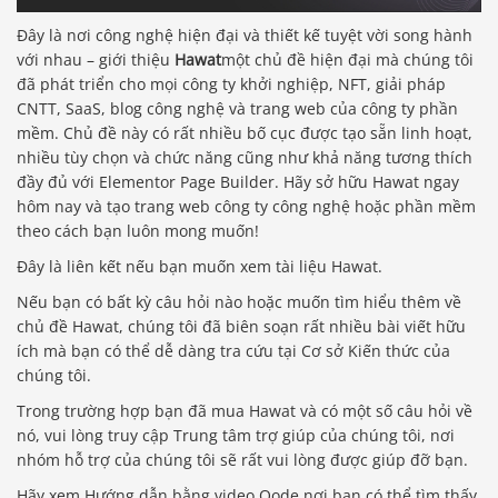
Đây là nơi công nghệ hiện đại và thiết kế tuyệt vời song hành
với nhau – giới thiệu
Hawat
một chủ đề hiện đại mà chúng tôi
đã phát triển cho mọi công ty khởi nghiệp, NFT, giải pháp
CNTT, SaaS, blog công nghệ và trang web của công ty phần
mềm. Chủ đề này có rất nhiều bố cục được tạo sẵn linh hoạt,
nhiều tùy chọn và chức năng cũng như khả năng tương thích
đầy đủ với Elementor Page Builder. Hãy sở hữu Hawat ngay
hôm nay và tạo trang web công ty công nghệ hoặc phần mềm
theo cách bạn luôn mong muốn!
Đây là liên kết nếu bạn muốn xem tài liệu Hawat.
Nếu bạn có bất kỳ câu hỏi nào hoặc muốn tìm hiểu thêm về
chủ đề Hawat, chúng tôi đã biên soạn rất nhiều bài viết hữu
ích mà bạn có thể dễ dàng tra cứu tại Cơ sở Kiến thức của
chúng tôi.
Trong trường hợp bạn đã mua Hawat và có một số câu hỏi về
nó, vui lòng truy cập Trung tâm trợ giúp của chúng tôi, nơi
nhóm hỗ trợ của chúng tôi sẽ rất vui lòng được giúp đỡ bạn.
Hãy xem Hướng dẫn bằng video Qode nơi bạn có thể tìm thấy