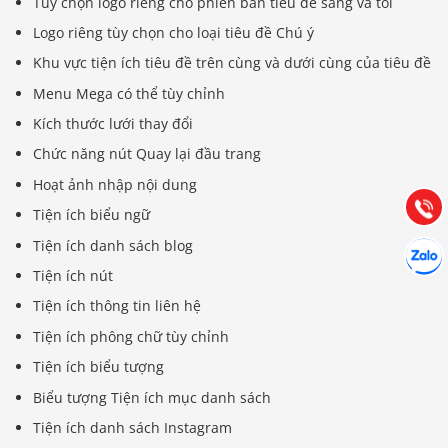
Tùy chọn logo riêng cho phiên bản tiêu đề sáng và tối
Logo riêng tùy chọn cho loại tiêu đề Chú ý
Khu vực tiện ích tiêu đề trên cùng và dưới cùng của tiêu đề
Báo giá & Đặt hàng:
Menu Mega có thể tùy chỉnh
0903.976.769
Kích thước lưới thay đổi
Chức năng nút Quay lại đầu trang
Hướng dẫn & Hỗ trợ:
Hoạt ảnh nhập nội dung
(028) 22.166.144
Tư vấn
Gọi cho
Tiện ích biểu ngữ
Hợp tác
Tiện ích danh sách blog
Chát cù
Tiện ích nút
Tiện ích thông tin liên hệ
Tiện ích phông chữ tùy chỉnh
Tiện ích biểu tượng
Biểu tượng Tiện ích mục danh sách
Tiện ích danh sách Instagram