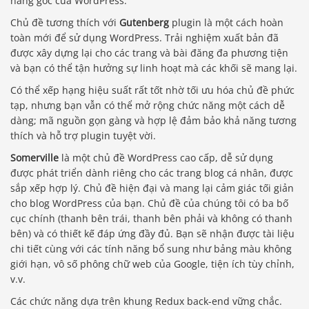
năng gốc của WordPress.
Chủ đề tương thích với
Gutenberg
plugin là một cách hoàn
toàn mới để sử dụng WordPress. Trải nghiệm xuất bản đã
được xây dựng lại cho các trang và bài đăng đa phương tiện
và bạn có thể tận hưởng sự linh hoạt mà các khối sẽ mang lại.
Có thể xếp hạng hiệu suất rất tốt nhờ tối ưu hóa chủ đề phức
tạp, nhưng bạn vẫn có thể mở rộng chức năng một cách dễ
dàng; mã nguồn gọn gàng và hợp lệ đảm bảo khả năng tương
thích và hỗ trợ plugin tuyệt vời.
Somerville
là một chủ đề WordPress cao cấp, dễ sử dụng
được phát triển dành riêng cho các trang blog cá nhân, được
sắp xếp hợp lý. Chủ đề hiện đại và mang lại cảm giác tối giản
cho blog WordPress của bạn. Chủ đề của chúng tôi có ba bố
cục chính (thanh bên trái, thanh bên phải và không có thanh
bên) và có thiết kế đáp ứng đầy đủ. Bạn sẽ nhận được tài liệu
chi tiết cùng với các tính năng bổ sung như bảng màu không
giới hạn, vô số phông chữ web của Google, tiện ích tùy chỉnh,
v.v.
Các chức năng dựa trên khung Redux back-end vững chắc.