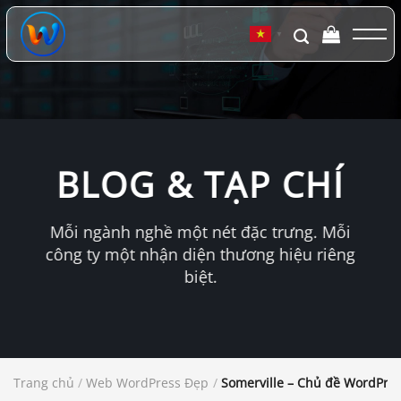
Chuyển
đến
▼
nội
dung
BLOG & TẠP CHÍ
Mỗi ngành nghề một nét đặc trưng. Mỗi
công ty một nhận diện thương hiệu riêng
biệt.
Trang chủ
/
Web WordPress Đẹp
/
Somerville – Chủ đề WordPres