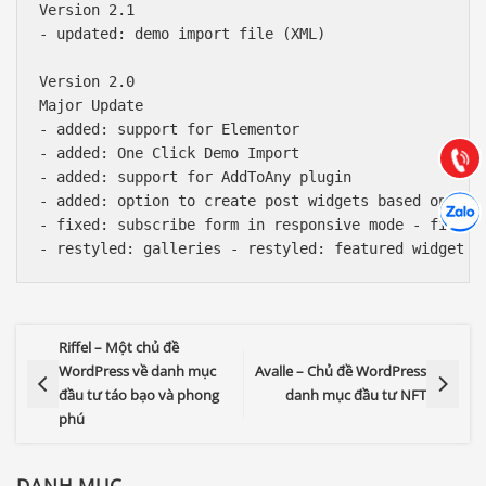
Version 2.1 

Báo giá & Đặt hàng:
- updated: demo import file (XML)

0903.976.769
Version 2.0 

Major Update 

Hướng dẫn & Hỗ trợ:
- added: support for Elementor 

(028) 22.166.144
Tư vấn
- added: One Click Demo Import 

Gọi cho
- added: support for AddToAny plugin 

Hợp tác
- added: option to create post widgets based on the 
Chát cù
- fixed: subscribe form in responsive mode - fixed: 
Riffel – Một chủ đề
WordPress về danh mục
Avalle – Chủ đề WordPress
đầu tư táo bạo và phong
danh mục đầu tư NFT
phú
DANH MỤC